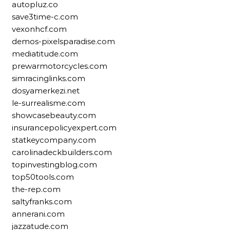
autopluz.co
save3time-c.com
vexonhcf.com
demos-pixelsparadise.com
mediatitude.com
prewarmotorcycles.com
simracinglinks.com
dosyamerkezi.net
le-surrealisme.com
showcasebeauty.com
insurancepolicyexpert.com
statkeycompany.com
carolinadeckbuilders.com
topinvestingblog.com
top50tools.com
the-rep.com
saltyfranks.com
annerani.com
jazzatude.com