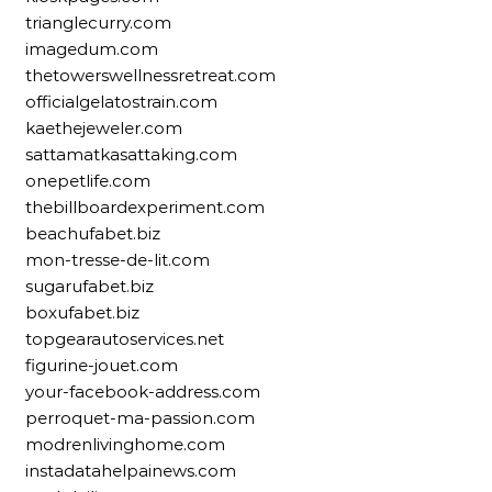
trianglecurry.com
imagedum.com
thetowerswellnessretreat.com
officialgelatostrain.com
kaethejeweler.com
sattamatkasattaking.com
onepetlife.com
thebillboardexperiment.com
beachufabet.biz
mon-tresse-de-lit.com
sugarufabet.biz
boxufabet.biz
topgearautoservices.net
figurine-jouet.com
your-facebook-address.com
perroquet-ma-passion.com
modrenlivinghome.com
instadatahelpainews.com