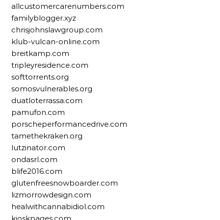
allcustomercarenumbers.com
familyblogger.xyz
chrisjohnslawgroup.com
klub-vulcan-online.com
breitkamp.com
tripleyresidence.com
softtorrents.org
somosvulnerables.org
duatloterrassa.com
pamufon.com
porscheperformancedrive.com
tamethekraken.org
lutzinator.com
ondasrl.com
blife2016.com
glutenfreesnowboarder.com
lizmorrowdesign.com
healwithcannabidiol.com
kioskpages.com