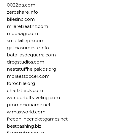
0022pa.com
zeroshare.info
bilesinc.com
milaretreatnz.com
modaagi.com
smallvilleph.com
galiciasuroeste.info
batallasdeguerra.com
dregstudios.com
neatstuffhelpskids.org
moraessoccer.com
forochile.org
chart-track.com
wonderfultraveling.com
promocioname.net
wimaxworld.com
freeonlinecricketgames.net
bestcashing.biz