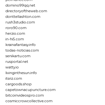
domino99qq.net
directoryoftheweb.com
donttellashton.com
rush3studio.com
roro90.com
herzio.com
in-hi5.com
krainafantasy.info
todas-noticias.com
senikartu.com
rusportal.net
watty.io
livinginthesun.info
itsriz.com
cargoods.shop
capetownacupuncture.com
bitcoinvideospro.com
cosmiccrowcollective.com