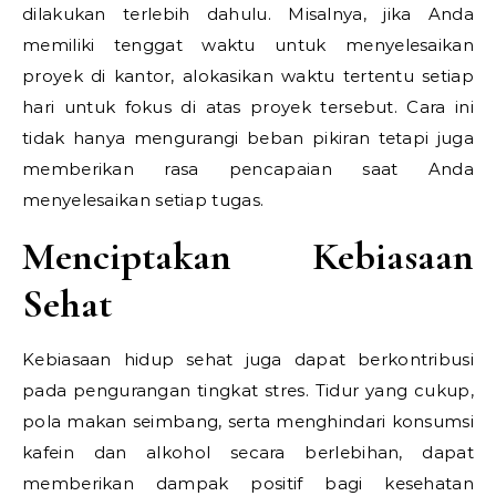
dilakukan terlebih dahulu. Misalnya, jika Anda
memiliki tenggat waktu untuk menyelesaikan
proyek di kantor, alokasikan waktu tertentu setiap
hari untuk fokus di atas proyek tersebut. Cara ini
tidak hanya mengurangi beban pikiran tetapi juga
memberikan rasa pencapaian saat Anda
menyelesaikan setiap tugas.
Menciptakan Kebiasaan
Sehat
Kebiasaan hidup sehat juga dapat berkontribusi
pada pengurangan tingkat stres. Tidur yang cukup,
pola makan seimbang, serta menghindari konsumsi
kafein dan alkohol secara berlebihan, dapat
memberikan dampak positif bagi kesehatan