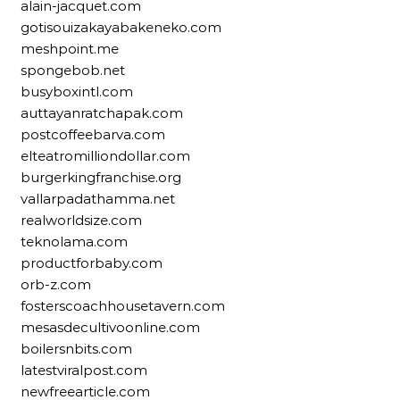
alain-jacquet.com
gotisouizakayabakeneko.com
meshpoint.me
spongebob.net
busyboxintl.com
auttayanratchapak.com
postcoffeebarva.com
elteatromilliondollar.com
burgerkingfranchise.org
vallarpadathamma.net
realworldsize.com
teknolama.com
productforbaby.com
orb-z.com
fosterscoachhousetavern.com
mesasdecultivoonline.com
boilersnbits.com
latestviralpost.com
newfreearticle.com