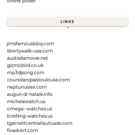
online poker
LINKS
jimsfamousbbq.com
libertywalk-usa.com
australiamovie.net
gizmobird.co.uk
mp3djsong.com
coursdanglaistoulouse.com
neptunuslex.com
auguri-di-natale.info
michelewatch.us
omega--watches.us
breitling-watches.us
tgarnettcentrallautoads.com
fixadvert.com