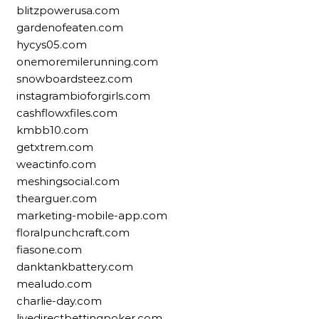
blitzpowerusa.com
gardenofeaten.com
hycys05.com
onemoremilerunning.com
snowboardsteez.com
instagrambioforgirls.com
cashflowxfiles.com
kmbb10.com
getxtrem.com
weactinfo.com
meshingsocial.com
thearguer.com
marketing-mobile-app.com
floralpunchcraft.com
fiasone.com
danktankbattery.com
mealudo.com
charlie-day.com
livedirectbettingpoker.com