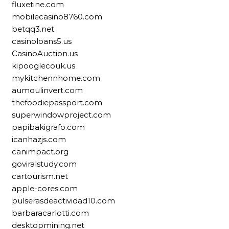
fluxetine.com
mobilecasino8760.com
betqq3.net
casinoloans5.us
CasinoAuction.us
kipooglecouk.us
mykitchennhome.com
aumoulinvert.com
thefoodiepassport.com
superwindowproject.com
papibakigrafo.com
icanhazjs.com
canimpact.org
goviralstudy.com
cartourism.net
apple-cores.com
pulserasdeactividad10.com
barbaracarlotti.com
desktopmining.net