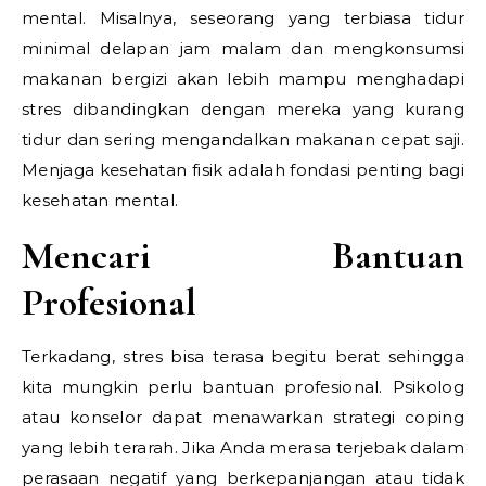
mental. Misalnya, seseorang yang terbiasa tidur
minimal delapan jam malam dan mengkonsumsi
makanan bergizi akan lebih mampu menghadapi
stres dibandingkan dengan mereka yang kurang
tidur dan sering mengandalkan makanan cepat saji.
Menjaga kesehatan fisik adalah fondasi penting bagi
kesehatan mental.
Mencari Bantuan
Profesional
Terkadang, stres bisa terasa begitu berat sehingga
kita mungkin perlu bantuan profesional. Psikolog
atau konselor dapat menawarkan strategi coping
yang lebih terarah. Jika Anda merasa terjebak dalam
perasaan negatif yang berkepanjangan atau tidak