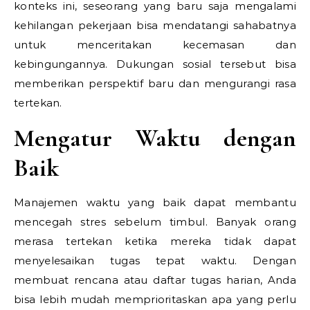
konteks ini, seseorang yang baru saja mengalami
kehilangan pekerjaan bisa mendatangi sahabatnya
untuk menceritakan kecemasan dan
kebingungannya. Dukungan sosial tersebut bisa
memberikan perspektif baru dan mengurangi rasa
tertekan.
Mengatur Waktu dengan
Baik
Manajemen waktu yang baik dapat membantu
mencegah stres sebelum timbul. Banyak orang
merasa tertekan ketika mereka tidak dapat
menyelesaikan tugas tepat waktu. Dengan
membuat rencana atau daftar tugas harian, Anda
bisa lebih mudah memprioritaskan apa yang perlu