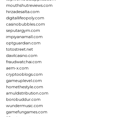
mouthshutreviews.com
hirzadesalta.com
digitallifeopoly.com
casinobubbles.com
seputargym.com
impiyanamall.com
optguardian.com
totostreet.net
davilcasino.com
fraudwatchai.com
aem-x.com
cryptooblogs.com
gameuplevel.com
homethestyle.com
amuldistribution.com
borobuddur.com
wundermusic.com
gamefungames.com