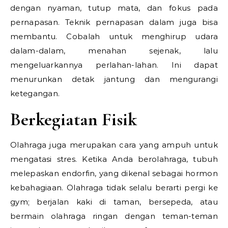
dengan nyaman, tutup mata, dan fokus pada
pernapasan. Teknik pernapasan dalam juga bisa
membantu. Cobalah untuk menghirup udara
dalam-dalam, menahan sejenak, lalu
mengeluarkannya perlahan-lahan. Ini dapat
menurunkan detak jantung dan mengurangi
ketegangan.
Berkegiatan Fisik
Olahraga juga merupakan cara yang ampuh untuk
mengatasi stres. Ketika Anda berolahraga, tubuh
melepaskan endorfin, yang dikenal sebagai hormon
kebahagiaan. Olahraga tidak selalu berarti pergi ke
gym; berjalan kaki di taman, bersepeda, atau
bermain olahraga ringan dengan teman-teman