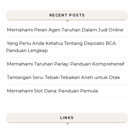
RECENT POSTS
Memahami Peran Agen Taruhan Dalam Judi Online
Yang Perlu Anda Ketahui Tentang Deposito BCA:
Panduan Lengkap
Memahami Taruhan Parlay: Panduan Komprehensif
Tantangan Seru: Tebak-Tebakan Aneh untuk Otak
Memahami Slot Dana: Panduan Pemula
LINKS