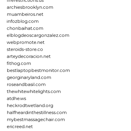
firerestrictions.us
archiesbrooklyn.com
muambeiros.net
infozblog.com
chonbaihat.com
elblogdeoscargonzalez.com
webpromote.net
steroids-store.co
arteydecoracion.net
fithog.com
bestlaptopbestmonitor.com
georginaryland.com
roseandbasil.com
thewhitewhitelights.com
atdhe.ws
heckrodtwetland.org
halfheardinthestillness.com
mybestmassagechair.com
ericreed.net