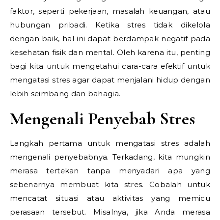
faktor, seperti pekerjaan, masalah keuangan, atau
hubungan pribadi. Ketika stres tidak dikelola
dengan baik, hal ini dapat berdampak negatif pada
kesehatan fisik dan mental. Oleh karena itu, penting
bagi kita untuk mengetahui cara-cara efektif untuk
mengatasi stres agar dapat menjalani hidup dengan
lebih seimbang dan bahagia.
Mengenali Penyebab Stres
Langkah pertama untuk mengatasi stres adalah
mengenali penyebabnya. Terkadang, kita mungkin
merasa tertekan tanpa menyadari apa yang
sebenarnya membuat kita stres. Cobalah untuk
mencatat situasi atau aktivitas yang memicu
perasaan tersebut. Misalnya, jika Anda merasa