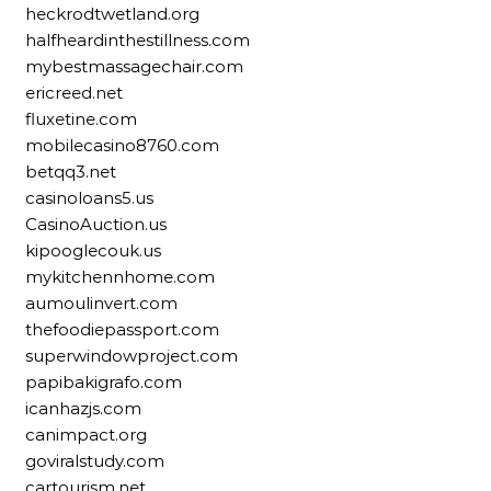
heckrodtwetland.org
halfheardinthestillness.com
mybestmassagechair.com
ericreed.net
fluxetine.com
mobilecasino8760.com
betqq3.net
casinoloans5.us
CasinoAuction.us
kipooglecouk.us
mykitchennhome.com
aumoulinvert.com
thefoodiepassport.com
superwindowproject.com
papibakigrafo.com
icanhazjs.com
canimpact.org
goviralstudy.com
cartourism.net