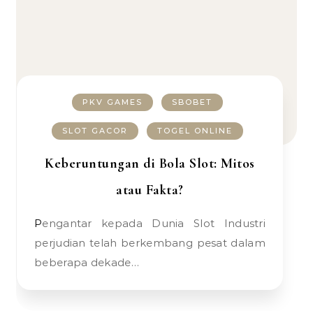
PKV GAMES
SBOBET
SLOT GACOR
TOGEL ONLINE
Keberuntungan di Bola Slot: Mitos
atau Fakta?
Pengantar kepada Dunia Slot Industri
perjudian telah berkembang pesat dalam
beberapa dekade…