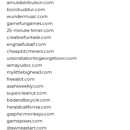
amuldistribution.com
borobuddur.com
wundermusic.com
gamefungames.com
25-minute-timer.com
creativefuntask.com
engrsaifulsaif.com
cheapbtcminers.com
unionstationtogeorgetown.com
iamayudoc.com
mylittlebighead.com
freealot.com
asahiweekly.com
supercleanut.com
bedandbicycle.com
heraldcalifornia.com
graphicmonkeys.com
gamepixies.com
drawneastart.com