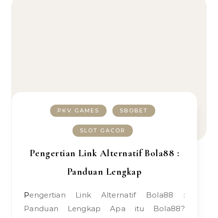
PKV GAMES
SBOBET
SLOT GACOR
Pengertian Link Alternatif Bola88 :
Panduan Lengkap
Pengertian Link Alternatif Bola88 :
Panduan Lengkap Apa itu Bola88?