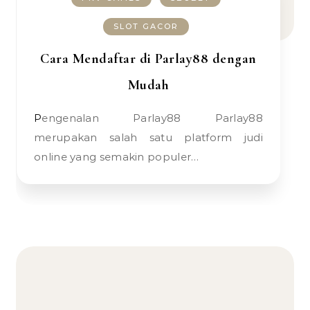
SLOT GACOR
Cara Mendaftar di Parlay88 dengan
Mudah
Pengenalan Parlay88 Parlay88
merupakan salah satu platform judi
online yang semakin populer…