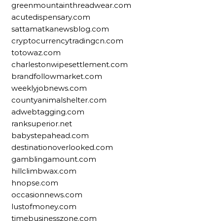
greenmountainthreadwear.com
acutedispensary.com
sattamatkanewsblog.com
cryptocurrencytradingcn.com
totowaz.com
charlestonwipesettlement.com
brandfollowmarket.com
weeklyjobnews.com
countyanimalshelter.com
adwebtagging.com
ranksuperior.net
babystepahead.com
destinationoverlooked.com
gamblingamount.com
hillclimbwax.com
hnopse.com
occasionnews.com
lustofmoney.com
timebusinesszone.com