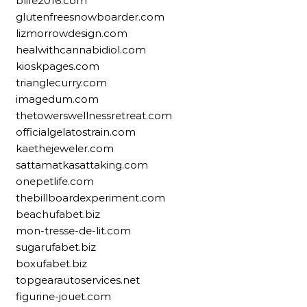
blife2016.com
glutenfreesnowboarder.com
lizmorrowdesign.com
healwithcannabidiol.com
kioskpages.com
trianglecurry.com
imagedum.com
thetowerswellnessretreat.com
officialgelatostrain.com
kaethejeweler.com
sattamatkasattaking.com
onepetlife.com
thebillboardexperiment.com
beachufabet.biz
mon-tresse-de-lit.com
sugarufabet.biz
boxufabet.biz
topgearautoservices.net
figurine-jouet.com