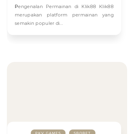
Pengenalan Permainan di Klik88 Klik88
merupakan platform permainan yang
semakin populer di…
PKV GAMES
SBOBET