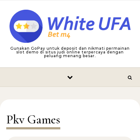
Skip to content
Gunakan GoPay untuk deposit dan nikmati permainan
slot demo di situs judi online terpercaya dengan
peluang menang besar.
Pkv Games