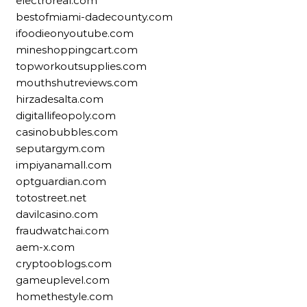
electroreal.com
bestofmiami-dadecounty.com
ifoodieonyoutube.com
mineshoppingcart.com
topworkoutsupplies.com
mouthshutreviews.com
hirzadesalta.com
digitallifeopoly.com
casinobubbles.com
seputargym.com
impiyanamall.com
optguardian.com
totostreet.net
davilcasino.com
fraudwatchai.com
aem-x.com
cryptooblogs.com
gameuplevel.com
homethestyle.com