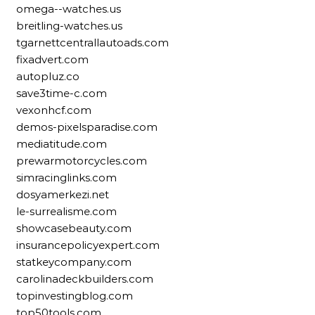
omega--watches.us
breitling-watches.us
tgarnettcentrallautoads.com
fixadvert.com
autopluz.co
save3time-c.com
vexonhcf.com
demos-pixelsparadise.com
mediatitude.com
prewarmotorcycles.com
simracinglinks.com
dosyamerkezi.net
le-surrealisme.com
showcasebeauty.com
insurancepolicyexpert.com
statkeycompany.com
carolinadeckbuilders.com
topinvestingblog.com
top50tools.com