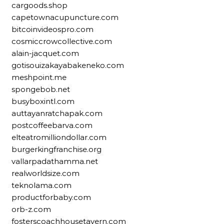
cargoods.shop
capetownacupuncture.com
bitcoinvideospro.com
cosmiccrowcollective.com
alain-jacquet.com
gotisouizakayabakeneko.com
meshpoint.me
spongebob.net
busyboxintl.com
auttayanratchapak.com
postcoffeebarva.com
elteatromilliondollar.com
burgerkingfranchise.org
vallarpadathamma.net
realworldsize.com
teknolama.com
productforbaby.com
orb-z.com
fosterscoachhousetavern.com