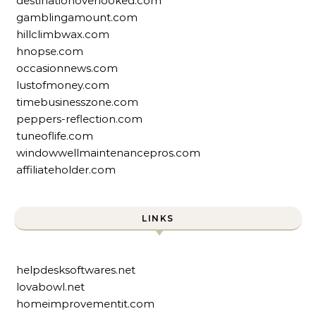
destinationoverlooked.com
gamblingamount.com
hillclimbwax.com
hnopse.com
occasionnews.com
lustofmoney.com
timebusinesszone.com
peppers-reflection.com
tuneoflife.com
windowwellmaintenancepros.com
affiliateholder.com
LINKS
helpdesksoftwares.net
lovabowl.net
homeimprovementit.com