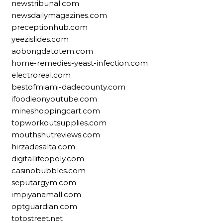
newstribunal.com
newsdailymagazines.com
preceptionhub.com
yeezislides.com
aobongdatotem.com
home-remedies-yeast-infection.com
electroreal.com
bestofmiami-dadecounty.com
ifoodieonyoutube.com
mineshoppingcart.com
topworkoutsupplies.com
mouthshutreviews.com
hirzadesalta.com
digitallifeopoly.com
casinobubbles.com
seputargym.com
impiyanamall.com
optguardian.com
totostreet.net