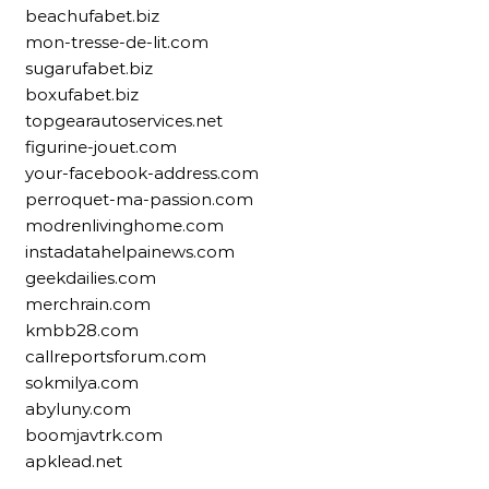
beachufabet.biz
mon-tresse-de-lit.com
sugarufabet.biz
boxufabet.biz
topgearautoservices.net
figurine-jouet.com
your-facebook-address.com
perroquet-ma-passion.com
modrenlivinghome.com
instadatahelpainews.com
geekdailies.com
merchrain.com
kmbb28.com
callreportsforum.com
sokmilya.com
abyluny.com
boomjavtrk.com
apklead.net