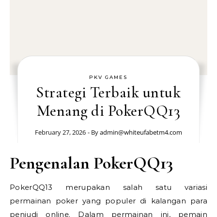
PKV GAMES
Strategi Terbaik untuk
Menang di PokerQQ13
February 27, 2026
- By
admin@whiteufabetm4.com
Pengenalan PokerQQ13
PokerQQ13 merupakan salah satu variasi
permainan poker yang populer di kalangan para
penjudi online. Dalam permainan ini, pemain