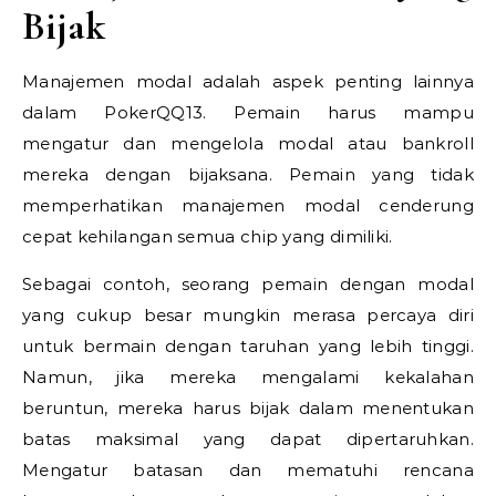
Bijak
Manajemen modal adalah aspek penting lainnya
dalam PokerQQ13. Pemain harus mampu
mengatur dan mengelola modal atau bankroll
mereka dengan bijaksana. Pemain yang tidak
memperhatikan manajemen modal cenderung
cepat kehilangan semua chip yang dimiliki.
Sebagai contoh, seorang pemain dengan modal
yang cukup besar mungkin merasa percaya diri
untuk bermain dengan taruhan yang lebih tinggi.
Namun, jika mereka mengalami kekalahan
beruntun, mereka harus bijak dalam menentukan
batas maksimal yang dapat dipertaruhkan.
Mengatur batasan dan mematuhi rencana