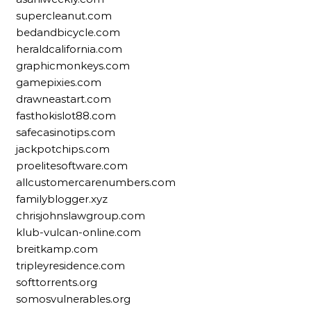
supercleanut.com
bedandbicycle.com
heraldcalifornia.com
graphicmonkeys.com
gamepixies.com
drawneastart.com
fasthokislot88.com
safecasinotips.com
jackpotchips.com
proelitesoftware.com
allcustomercarenumbers.com
familyblogger.xyz
chrisjohnslawgroup.com
klub-vulcan-online.com
breitkamp.com
tripleyresidence.com
softtorrents.org
somosvulnerables.org