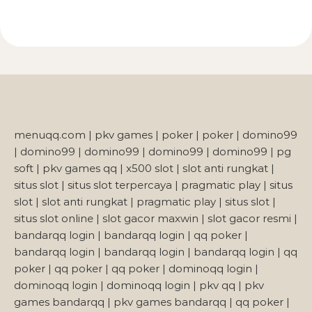
menuqq.com
|
pkv games
|
poker
|
poker
|
domino99
|
domino99
|
domino99
|
domino99
|
domino99
|
pg
soft
|
pkv games qq
|
x500 slot
|
slot anti rungkat
|
situs slot
|
situs slot terpercaya
|
pragmatic play
|
situs
slot
|
slot anti rungkat
|
pragmatic play
|
situs slot
|
situs slot online
|
slot gacor maxwin
|
slot gacor resmi
|
bandarqq login
|
bandarqq login
|
qq poker
|
bandarqq login
|
bandarqq login
|
bandarqq login
|
qq
poker
|
qq poker
|
qq poker
|
dominoqq login
|
dominoqq login
|
dominoqq login
|
pkv qq
|
pkv
games bandarqq
|
pkv games bandarqq
|
qq poker
|