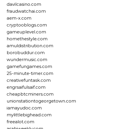
davilcasino.com
fraudwatchai.com
aem-x.com
cryptooblogs.com
gameuplevel.com
homethestyle.com
amuldistribution.com
borobuddur.com
wundermusic.com
gamefungames.com
25-minute-timer.com
creativefuntask.com
engrsaifulsaif.com
cheapbtcminers.com
unionstationtogeorgetown.com
iamayudoc.com
mylittlebighead.com
freealot.com
asahiweekly.com