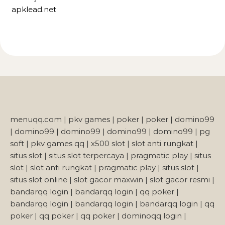
apklead.net
menuqq.com
|
pkv games
|
poker
|
poker
|
domino99
|
domino99
|
domino99
|
domino99
|
domino99
|
pg
soft
|
pkv games qq
|
x500 slot
|
slot anti rungkat
|
situs slot
|
situs slot terpercaya
|
pragmatic play
|
situs
slot
|
slot anti rungkat
|
pragmatic play
|
situs slot
|
situs slot online
|
slot gacor maxwin
|
slot gacor resmi
|
bandarqq login
|
bandarqq login
|
qq poker
|
bandarqq login
|
bandarqq login
|
bandarqq login
|
qq
poker
|
qq poker
|
qq poker
|
dominoqq login
|