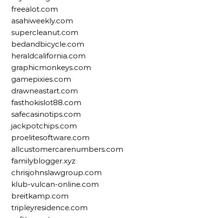
freealot.com
asahiweekly.com
supercleanut.com
bedandbicycle.com
heraldcalifornia.com
graphicmonkeys.com
gamepixies.com
drawneastart.com
fasthokislot88.com
safecasinotips.com
jackpotchips.com
proelitesoftware.com
allcustomercarenumbers.com
familyblogger.xyz
chrisjohnslawgroup.com
klub-vulcan-online.com
breitkamp.com
tripleyresidence.com