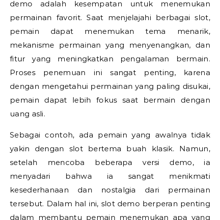
demo adalah kesempatan untuk menemukan
permainan favorit. Saat menjelajahi berbagai slot,
pemain dapat menemukan tema menarik,
mekanisme permainan yang menyenangkan, dan
fitur yang meningkatkan pengalaman bermain.
Proses penemuan ini sangat penting, karena
dengan mengetahui permainan yang paling disukai,
pemain dapat lebih fokus saat bermain dengan
uang asli.
Sebagai contoh, ada pemain yang awalnya tidak
yakin dengan slot bertema buah klasik. Namun,
setelah mencoba beberapa versi demo, ia
menyadari bahwa ia sangat menikmati
kesederhanaan dan nostalgia dari permainan
tersebut. Dalam hal ini, slot demo berperan penting
dalam membantu pemain menemukan apa yang