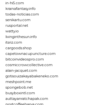
in-hi5.com
krainafantasy.info
todas-noticias.com
senikartu.com
rusportal.net
watty.io
livinginthesun.info
itsriz.com
cargoods.shop
capetownacupuncture.com
bitcoinvideospro.com
cosmiccrowcollective.com
alain-jacquet.com
gotisouizakayabakeneko.com
meshpoint.me
spongebob.net
busyboxintl.com
auttayanratchapak.com
postcoffeebarva.com