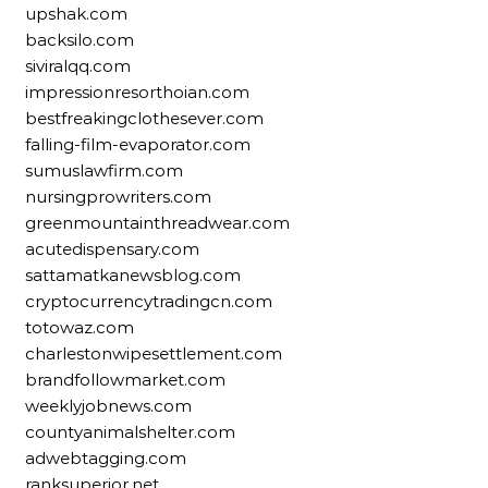
upshak.com
backsilo.com
siviralqq.com
impressionresorthoian.com
bestfreakingclothesever.com
falling-film-evaporator.com
sumuslawfirm.com
nursingprowriters.com
greenmountainthreadwear.com
acutedispensary.com
sattamatkanewsblog.com
cryptocurrencytradingcn.com
totowaz.com
charlestonwipesettlement.com
brandfollowmarket.com
weeklyjobnews.com
countyanimalshelter.com
adwebtagging.com
ranksuperior.net