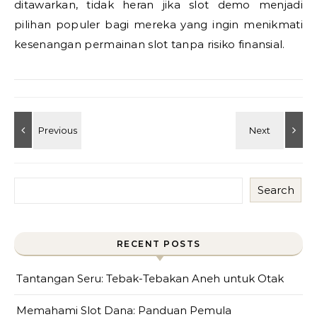
ditawarkan, tidak heran jika slot demo menjadi
pilihan populer bagi mereka yang ingin menikmati
kesenangan permainan slot tanpa risiko finansial.
Search
RECENT POSTS
Tantangan Seru: Tebak-Tebakan Aneh untuk Otak
Memahami Slot Dana: Panduan Pemula