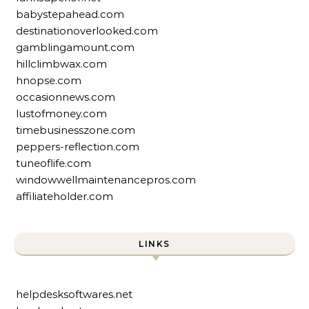
babystepahead.com
destinationoverlooked.com
gamblingamount.com
hillclimbwax.com
hnopse.com
occasionnews.com
lustofmoney.com
timebusinesszone.com
peppers-reflection.com
tuneoflife.com
windowwellmaintenancepros.com
affiliateholder.com
LINKS
helpdesksoftwares.net