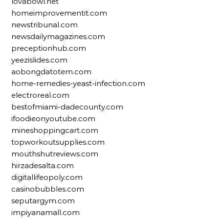
lovabowl.net
homeimprovementit.com
newstribunal.com
newsdailymagazines.com
preceptionhub.com
yeezislides.com
aobongdatotem.com
home-remedies-yeast-infection.com
electroreal.com
bestofmiami-dadecounty.com
ifoodieonyoutube.com
mineshoppingcart.com
topworkoutsupplies.com
mouthshutreviews.com
hirzadesalta.com
digitallifeopoly.com
casinobubbles.com
seputargym.com
impiyanamall.com