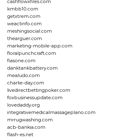
cashflowxfiles.com
kmbb10.com
getxtrem.com
weactinfo.com
meshingsocial.com
thearguer.com
marketing-mobile-app.com
floralpunchcraft.com
fiasone.com
danktankbattery.com
mealudo.com
charlie-day.com
livedirectbettingpoker.com
foxbusinessupdate.com
lovedaddy.org
integrativemedicalmassageplano.com
mrrugwashing.com
acb-bankia.com
flash-es.net