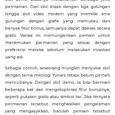
permainan. Dari slot klasik dengan tiga gulungan
hingga slot video modern yang memiliki lima
gulungan dengan grafik yang memukau dan
banyak fitur bonus, semuanya dapat diakses secara
gratis. Variasi ini memungkinkan pemain untuk
menemukan permainan yang sesuai dengan
preferensi mereka sebelum melakukan investasi
uang asli.
Sebagai contoh, seseorang mungkin menyukai slot
dengan tema mitologi Yunani tetapi belum pernah
mencobanya. Dengan slot demo, ia bisa bermain
beberapa kali dan mengeksplorasi fitur bonusnya,
seperti putaran gratis atau simbol liar. Jika ternyata
permainan tersebut menghasilkan pengalaman
yang mengasyikkan, barulah pemain tersebut