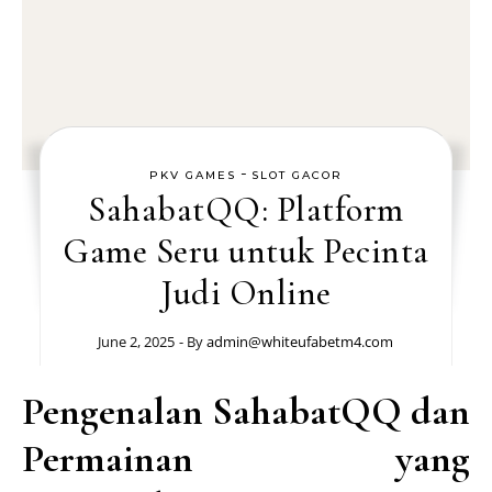
-
PKV GAMES
SLOT GACOR
SahabatQQ: Platform
Game Seru untuk Pecinta
Judi Online
June 2, 2025
- By
admin@whiteufabetm4.com
Pengenalan SahabatQQ dan
Permainan yang