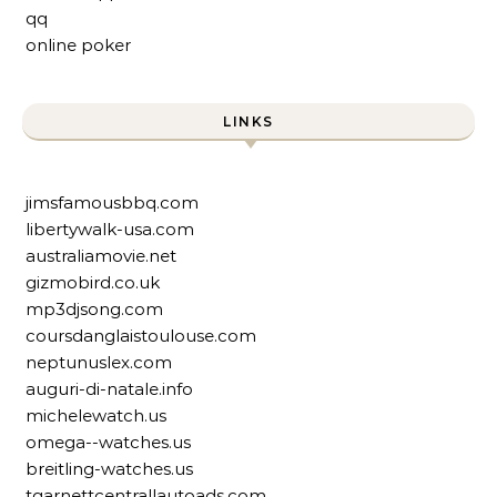
qq
online poker
LINKS
jimsfamousbbq.com
libertywalk-usa.com
australiamovie.net
gizmobird.co.uk
mp3djsong.com
coursdanglaistoulouse.com
neptunuslex.com
auguri-di-natale.info
michelewatch.us
omega--watches.us
breitling-watches.us
tgarnettcentrallautoads.com