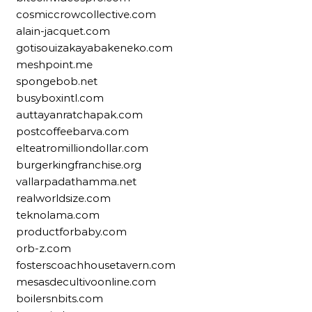
cosmiccrowcollective.com
alain-jacquet.com
gotisouizakayabakeneko.com
meshpoint.me
spongebob.net
busyboxintl.com
auttayanratchapak.com
postcoffeebarva.com
elteatromilliondollar.com
burgerkingfranchise.org
vallarpadathamma.net
realworldsize.com
teknolama.com
productforbaby.com
orb-z.com
fosterscoachhousetavern.com
mesasdecultivoonline.com
boilersnbits.com