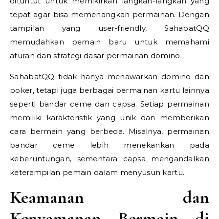
dituntut untuk memikirkan langkah-langkah yang
tepat agar bisa memenangkan permainan. Dengan
tampilan yang user-friendly, SahabatQQ
memudahkan pemain baru untuk memahami
aturan dan strategi dasar permainan domino.
SahabatQQ tidak hanya menawarkan domino dan
poker, tetapi juga berbagai permainan kartu lainnya
seperti bandar ceme dan capsa. Setiap permainan
memiliki karakteristik yang unik dan memberikan
cara bermain yang berbeda. Misalnya, permainan
bandar ceme lebih menekankan pada
keberuntungan, sementara capsa mengandalkan
keterampilan pemain dalam menyusun kartu.
Keamanan dan
Kenyamanan Bermain di