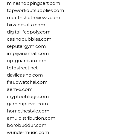
mineshoppingcart.com
topworkoutsupplies.com
mouthshutreviews.com
hirzadesalta.com
digitallifeopoly.com
casinobubbles.com
seputargym.com
impiyanamall.com
optguardian.com
totostreet.net
davilcasino.com
fraudwatchai.com
aem-x.com
cryptooblogs.com
gameuplevel.com
homethestyle.com
amuldistribution.com
borobuddur.com
wundermusic.com