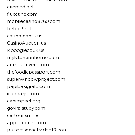
ericreed.net
fluxetine.com
mobilecasino8760.com
betqq3.net
casinoloans5.us
CasinoAuction.us
kipooglecouk.us
mykitchennhome.com
aumoulinvert.com
thefoodiepassport.com
superwindowproject.com
papibakigrafo.com
icanhazjs.com
canimpact.org
goviralstudy.com
cartourism.net
apple-cores.com
pulserasdeactividad10.com