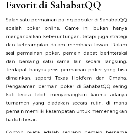
Favorit di SahabatQQ
Salah satu permainan paling populer di SahabatQQ
adalah poker online. Game ini bukan hanya
mengandalkan keberuntungan, tetapi juga strategi
dan keterampilan dalam membaca lawan. Dalam
sesi permainan poker, pemain dapat berinteraksi
dan bersaing satu sama lain secara langsung.
Terdapat banyak jenis permainan poker yang bisa
dimainkan, seperti Texas Hold’em dan Omaha.
Pengalaman bermain poker di SahabatQQ sering
kali terasa lebih menyenangkan karena adanya
turnamen yang diadakan secara rutin, di mana
pemain memiliki kesempatan untuk memenangkan
hadiah besar.
Contoh nyata adalah seorang pemain bernama