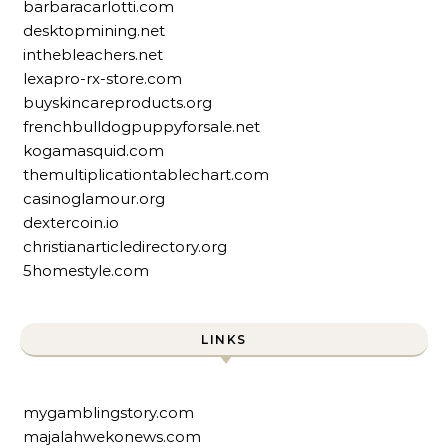
barbaracarlotti.com
desktopmining.net
inthebleachers.net
lexapro-rx-store.com
buyskincareproducts.org
frenchbulldogpuppyforsale.net
kogamasquid.com
themultiplicationtablechart.com
casinoglamour.org
dextercoin.io
christianarticledirectory.org
5homestyle.com
LINKS
mygamblingstory.com
majalahwekonews.com