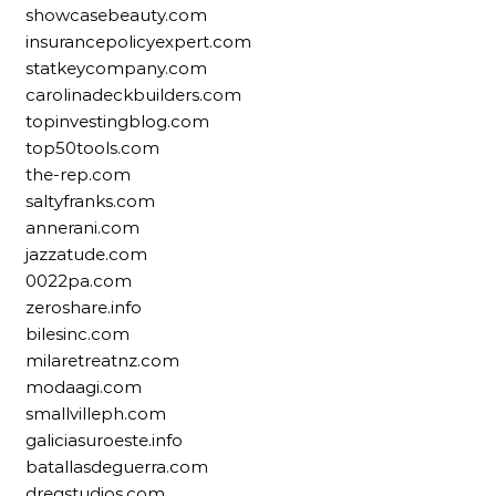
showcasebeauty.com
insurancepolicyexpert.com
statkeycompany.com
carolinadeckbuilders.com
topinvestingblog.com
top50tools.com
the-rep.com
saltyfranks.com
annerani.com
jazzatude.com
0022pa.com
zeroshare.info
bilesinc.com
milaretreatnz.com
modaagi.com
smallvilleph.com
galiciasuroeste.info
batallasdeguerra.com
dregstudios.com