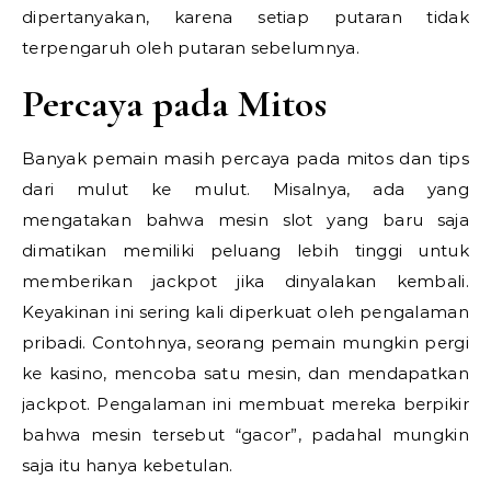
dipertanyakan, karena setiap putaran tidak
terpengaruh oleh putaran sebelumnya.
Percaya pada Mitos
Banyak pemain masih percaya pada mitos dan tips
dari mulut ke mulut. Misalnya, ada yang
mengatakan bahwa mesin slot yang baru saja
dimatikan memiliki peluang lebih tinggi untuk
memberikan jackpot jika dinyalakan kembali.
Keyakinan ini sering kali diperkuat oleh pengalaman
pribadi. Contohnya, seorang pemain mungkin pergi
ke kasino, mencoba satu mesin, dan mendapatkan
jackpot. Pengalaman ini membuat mereka berpikir
bahwa mesin tersebut “gacor”, padahal mungkin
saja itu hanya kebetulan.