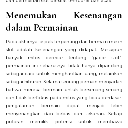
dari permainan slot bersifat temporer dan acak.
Menemukan Kesenangan
dalam Permainan
Pada akhirnya, aspek terpenting dari bermain mesin
slot adalah kesenangan yang didapat. Meskipun
banyak mitos beredar tentang “gacor slot”,
permainan ini seharusnya tidak hanya dipandang
sebagai cara untuk menghasilkan uang, melainkan
sebagai hiburan. Selama seorang pemain menyadari
bahwa mereka bermain untuk bersenang-senang
dan tidak berfokus pada mitos yang tidak berdasar,
pengalaman bermain dapat menjadi lebih
menyenangkan dan bebas dari tekanan. Setiap
putaran memiliki potensi untuk membawa