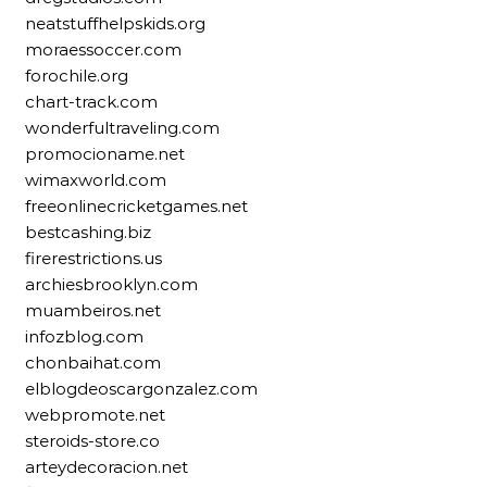
neatstuffhelpskids.org
moraessoccer.com
forochile.org
chart-track.com
wonderfultraveling.com
promocioname.net
wimaxworld.com
freeonlinecricketgames.net
bestcashing.biz
firerestrictions.us
archiesbrooklyn.com
muambeiros.net
infozblog.com
chonbaihat.com
elblogdeoscargonzalez.com
webpromote.net
steroids-store.co
arteydecoracion.net