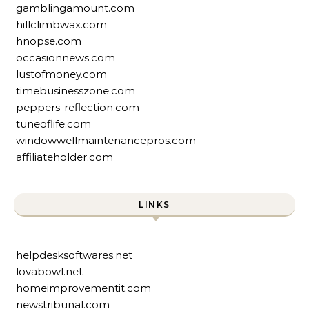
gamblingamount.com
hillclimbwax.com
hnopse.com
occasionnews.com
lustofmoney.com
timebusinesszone.com
peppers-reflection.com
tuneoflife.com
windowwellmaintenancepros.com
affiliateholder.com
LINKS
helpdesksoftwares.net
lovabowl.net
homeimprovementit.com
newstribunal.com