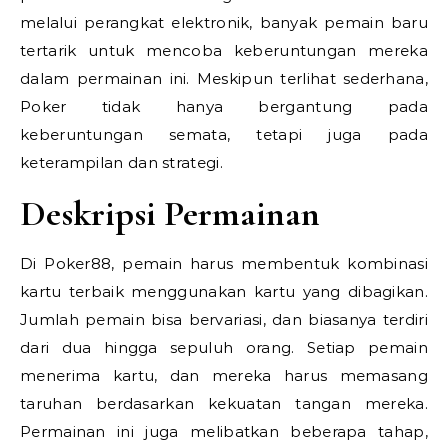
melalui perangkat elektronik, banyak pemain baru
tertarik untuk mencoba keberuntungan mereka
dalam permainan ini. Meskipun terlihat sederhana,
Poker tidak hanya bergantung pada
keberuntungan semata, tetapi juga pada
keterampilan dan strategi.
Deskripsi Permainan
Di Poker88, pemain harus membentuk kombinasi
kartu terbaik menggunakan kartu yang dibagikan.
Jumlah pemain bisa bervariasi, dan biasanya terdiri
dari dua hingga sepuluh orang. Setiap pemain
menerima kartu, dan mereka harus memasang
taruhan berdasarkan kekuatan tangan mereka.
Permainan ini juga melibatkan beberapa tahap,