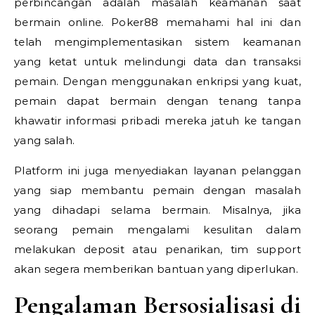
perbincangan adalah masalah keamanan saat
bermain online. Poker88 memahami hal ini dan
telah mengimplementasikan sistem keamanan
yang ketat untuk melindungi data dan transaksi
pemain. Dengan menggunakan enkripsi yang kuat,
pemain dapat bermain dengan tenang tanpa
khawatir informasi pribadi mereka jatuh ke tangan
yang salah.
Platform ini juga menyediakan layanan pelanggan
yang siap membantu pemain dengan masalah
yang dihadapi selama bermain. Misalnya, jika
seorang pemain mengalami kesulitan dalam
melakukan deposit atau penarikan, tim support
akan segera memberikan bantuan yang diperlukan.
Pengalaman Bersosialisasi di