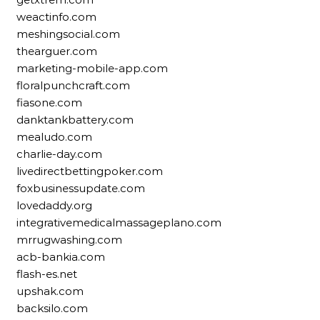
weactinfo.com
meshingsocial.com
thearguer.com
marketing-mobile-app.com
floralpunchcraft.com
fiasone.com
danktankbattery.com
mealudo.com
charlie-day.com
livedirectbettingpoker.com
foxbusinessupdate.com
lovedaddy.org
integrativemedicalmassageplano.com
mrrugwashing.com
acb-bankia.com
flash-es.net
upshak.com
backsilo.com