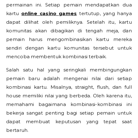
permainan ini. Setiap pemain mendapatkan dua
kartu
online casino games
tertutup, yang hanya
dapat dilihat oleh pemiliknya. Setelah itu, kartu
komunitas akan dibagikan di tengah meja, dan
pemain harus mengombinasikan kartu mereka
sendiri dengan kartu komunitas tersebut untuk
mencoba membentuk kombinasi terbaik.
Salah satu hal yang seringkali membingungkan
pemain baru adalah mengenai nilai dari setiap
kombinasi kartu. Misalnya, straight, flush, dan full
house memiliki nilai yang berbeda. Oleh karena itu,
memahami bagaimana kombinasi-kombinasi ini
bekerja sangat penting bagi setiap pemain untuk
dapat membuat keputusan yang tepat saat
bertaruh.