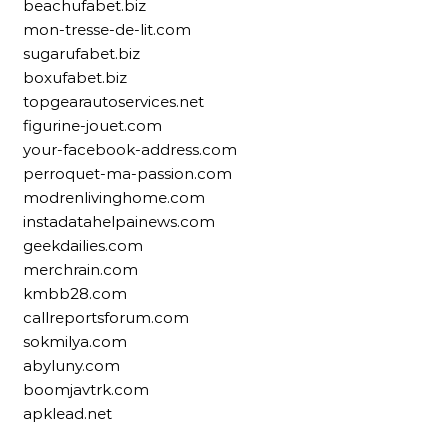
beachufabet.biz
mon-tresse-de-lit.com
sugarufabet.biz
boxufabet.biz
topgearautoservices.net
figurine-jouet.com
your-facebook-address.com
perroquet-ma-passion.com
modrenlivinghome.com
instadatahelpainews.com
geekdailies.com
merchrain.com
kmbb28.com
callreportsforum.com
sokmilya.com
abyluny.com
boomjavtrk.com
apklead.net