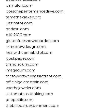
pamufon.com
porscheperformancedrive.com
tamethekraken.org
lutzinator.com
ondasrl.com
blife2016.com
glutenfreesnowboarder.com
lizmorrowdesign.com
healwithcannabidiol.com
kioskpages.com
trianglecurry.com
imagedum.com
thetowerswellnessretreat.com
officialgelatostrain.com
kaethejeweler.com
sattamatkasattaking.com
onepetlife.com
thebillboardexperiment.com