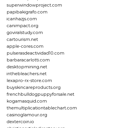
superwindowproject.com
papibakigrafo.com
icanhazjs.com
canimpact.org
goviralstudy.com
cartourism.net
apple-cores.com
pulserasdeactividad10.com
barbaracarlotti.com
desktopmining.net
inthebleachers.net
lexapro-rx-store.com
buyskincareproducts.org
frenchbulldogpuppyforsale.net
kogamasquid.com
themultiplicationtablechart.com
casinoglamour.org
dextercoin.io