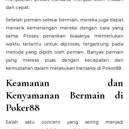
dan cepat.
Setelah pemain selesai bermain, mereka juga dapat
menarik kemenangan mereka dengan cara yang
sama. Proses penarikan biasanya memerlukan
waktu tertentu untuk diproses, tergantung pada
metode yang dipilih oleh pemain. Banyak pemain
yang merasa puas dengan kecepatan dan
kemudahan dalam melakukan transaksi di Poker88.
Keamanan dan
Kenyamanan Bermain di
Poker88
Salah satu concern yang sering menjadi