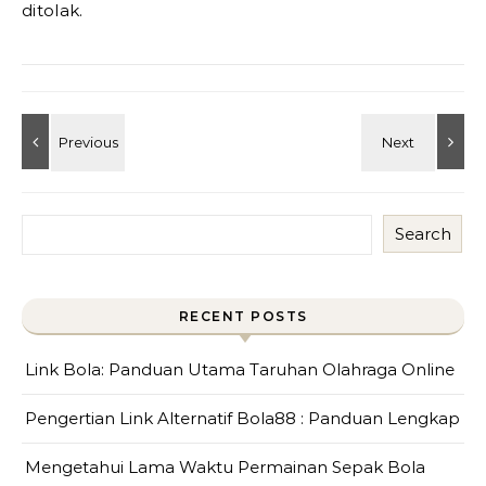
ditolak.
Search
RECENT POSTS
Link Bola: Panduan Utama Taruhan Olahraga Online
Pengertian Link Alternatif Bola88 : Panduan Lengkap
Mengetahui Lama Waktu Permainan Sepak Bola