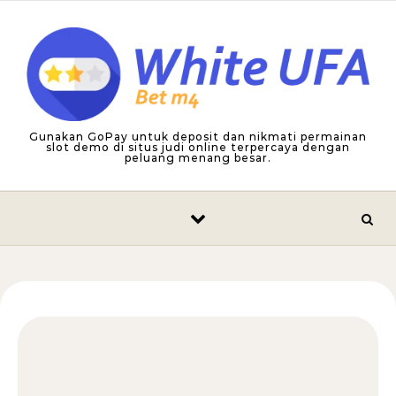
Skip to content
Gunakan GoPay untuk deposit dan nikmati permainan
slot demo di situs judi online terpercaya dengan
peluang menang besar.