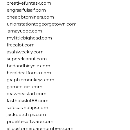
creativefuntask.com
engrsaifulsaif.com
cheapbtcminers.com
unionstationtogeorgetown.com
iamayudoc.com
mylittlebighead.com
freealot.com
asahiweekly.com
supercleanut.com
bedandbicycle.com
heraldcalifornia.com
graphicmonkeys.com
gamepixies.com
drawneastart.com
fasthokislot88.com
safecasinotips.com
jackpotchips.com
proelitesoftware.com
allcustomercarenumbers.com