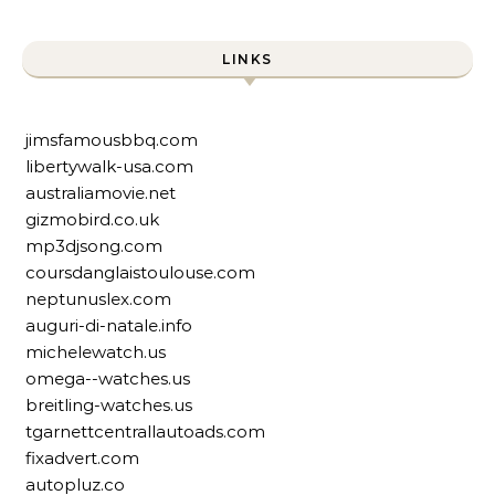
LINKS
jimsfamousbbq.com
libertywalk-usa.com
australiamovie.net
gizmobird.co.uk
mp3djsong.com
coursdanglaistoulouse.com
neptunuslex.com
auguri-di-natale.info
michelewatch.us
omega--watches.us
breitling-watches.us
tgarnettcentrallautoads.com
fixadvert.com
autopluz.co