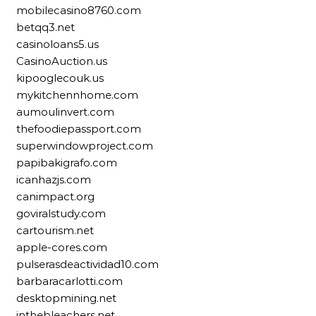
mobilecasino8760.com
betqq3.net
casinoloans5.us
CasinoAuction.us
kipooglecouk.us
mykitchennhome.com
aumoulinvert.com
thefoodiepassport.com
superwindowproject.com
papibakigrafo.com
icanhazjs.com
canimpact.org
goviralstudy.com
cartourism.net
apple-cores.com
pulserasdeactividad10.com
barbaracarlotti.com
desktopmining.net
inthebleachers.net