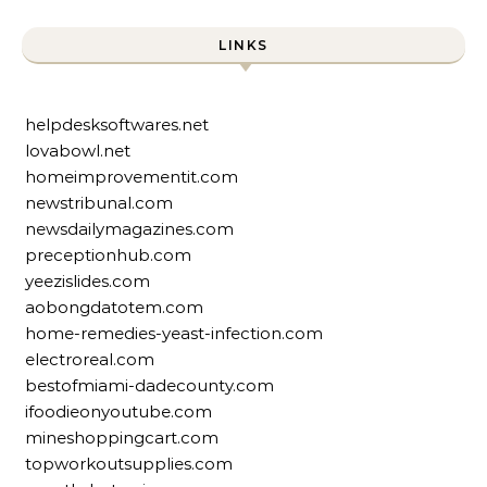
LINKS
helpdesksoftwares.net
lovabowl.net
homeimprovementit.com
newstribunal.com
newsdailymagazines.com
preceptionhub.com
yeezislides.com
aobongdatotem.com
home-remedies-yeast-infection.com
electroreal.com
bestofmiami-dadecounty.com
ifoodieonyoutube.com
mineshoppingcart.com
topworkoutsupplies.com