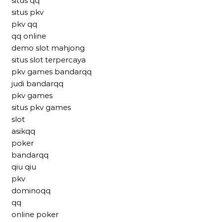
situs qq
situs pkv
pkv qq
qq online
demo slot mahjong
situs slot terpercaya
pkv games bandarqq
judi bandarqq
pkv games
situs pkv games
slot
asikqq
poker
bandarqq
qiu qiu
pkv
dominoqq
qq
online poker