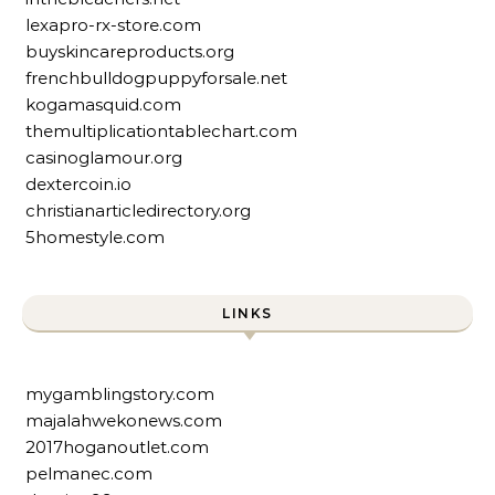
lexapro-rx-store.com
buyskincareproducts.org
frenchbulldogpuppyforsale.net
kogamasquid.com
themultiplicationtablechart.com
casinoglamour.org
dextercoin.io
christianarticledirectory.org
5homestyle.com
LINKS
mygamblingstory.com
majalahwekonews.com
2017hoganoutlet.com
pelmanec.com