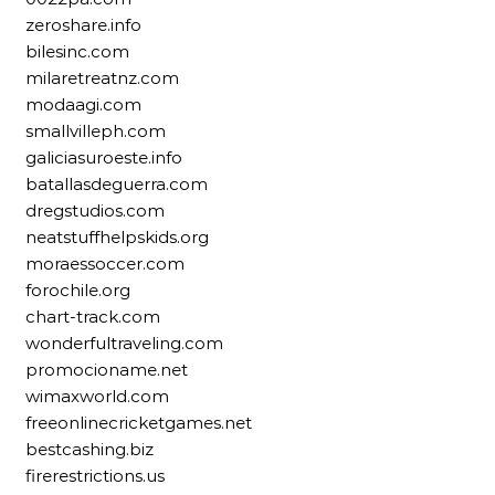
zeroshare.info
bilesinc.com
milaretreatnz.com
modaagi.com
smallvilleph.com
galiciasuroeste.info
batallasdeguerra.com
dregstudios.com
neatstuffhelpskids.org
moraessoccer.com
forochile.org
chart-track.com
wonderfultraveling.com
promocioname.net
wimaxworld.com
freeonlinecricketgames.net
bestcashing.biz
firerestrictions.us