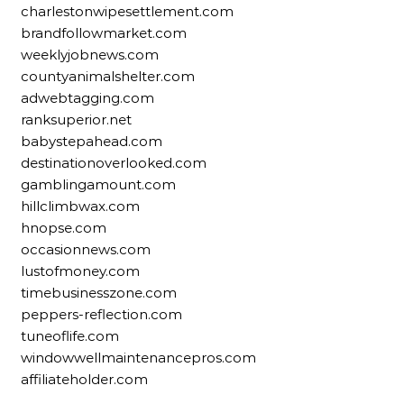
charlestonwipesettlement.com
brandfollowmarket.com
weeklyjobnews.com
countyanimalshelter.com
adwebtagging.com
ranksuperior.net
babystepahead.com
destinationoverlooked.com
gamblingamount.com
hillclimbwax.com
hnopse.com
occasionnews.com
lustofmoney.com
timebusinesszone.com
peppers-reflection.com
tuneoflife.com
windowwellmaintenancepros.com
affiliateholder.com