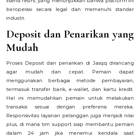
lisensi resmi, yang menunjukkan bahwa platform ini
beroperasi secara legal dan memenuhi standar
industri.
Deposit dan Penarikan yang
Mudah
Proses Deposit dan penarikan di Jasqq dirancang
agar mudah dan cepat. Pemain dapat
menggunakan berbagai metode pembayaran,
termasuk transfer bank, e-wallet, dan kartu kredit.
Hal ini memudahkan pemain untuk melakukan
transaksi sesuai dengan preferensi mereka.
Responsivitas layanan pelanggan juga menjadi nilai
plus, di mana tim support siap membantu pemain
dalam 24 jam jika menemui kendala saat