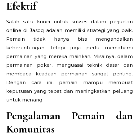
Efektif
Salah satu kunci untuk sukses dalam perjudian
online di Jasqq adalah memiliki strategi yang baik.
Pemain tidak hanya bisa mengandalkan
keberuntungan, tetapi juga perlu memahami
permainan yang mereka mainkan. Misalnya, dalam
permainan poker, menguasai teknik dasar dan
membaca keadaan permainan sangat penting.
Dengan cara ini, pemain mampu membuat
keputusan yang tepat dan meningkatkan peluang
untuk menang.
Pengalaman Pemain dan
Komunitas