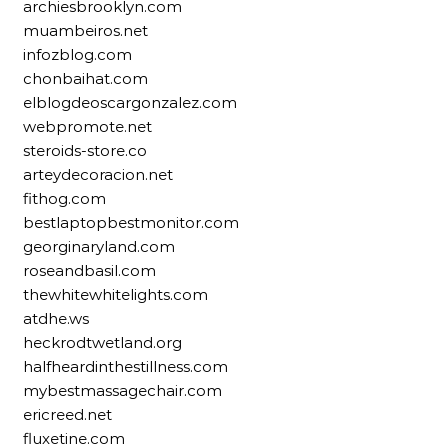
archiesbrooklyn.com
muambeiros.net
infozblog.com
chonbaihat.com
elblogdeoscargonzalez.com
webpromote.net
steroids-store.co
arteydecoracion.net
fithog.com
bestlaptopbestmonitor.com
georginaryland.com
roseandbasil.com
thewhitewhitelights.com
atdhe.ws
heckrodtwetland.org
halfheardinthestillness.com
mybestmassagechair.com
ericreed.net
fluxetine.com