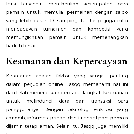
tarik tersendiri, memberikan kesempatan para
pemain untuk memulai permainan dengan saldo
yang lebih besar. Di samping itu, Jasqq juga rutin
mengadakan turnamen dan kompetisi yang
memungkinkan pemain untuk memenangkan
hadiah besar.
Keamanan dan Kepercayaan
Keamanan adalah faktor yang sangat penting
dalam perjudian online. Jasqq memahami hal ini
dan telah menerapkan berbagai langkah keamanan
untuk melindungi data dan transaksi para
penggunanya. Dengan teknologi enkripsi yang
canggih, informasi pribadi dan finansial para pemain
dijamin tetap aman. Selain itu, Jasqq juga memiliki