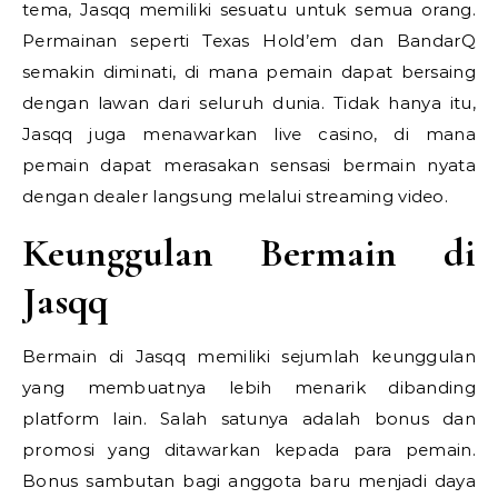
tema, Jasqq memiliki sesuatu untuk semua orang.
Permainan seperti Texas Hold’em dan BandarQ
semakin diminati, di mana pemain dapat bersaing
dengan lawan dari seluruh dunia. Tidak hanya itu,
Jasqq juga menawarkan live casino, di mana
pemain dapat merasakan sensasi bermain nyata
dengan dealer langsung melalui streaming video.
Keunggulan Bermain di
Jasqq
Bermain di Jasqq memiliki sejumlah keunggulan
yang membuatnya lebih menarik dibanding
platform lain. Salah satunya adalah bonus dan
promosi yang ditawarkan kepada para pemain.
Bonus sambutan bagi anggota baru menjadi daya