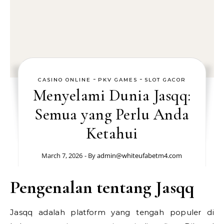
-
-
CASINO ONLINE
PKV GAMES
SLOT GACOR
Menyelami Dunia Jasqq:
Semua yang Perlu Anda
Ketahui
March 7, 2026
- By
admin@whiteufabetm4.com
Pengenalan tentang Jasqq
Jasqq adalah platform yang tengah populer di