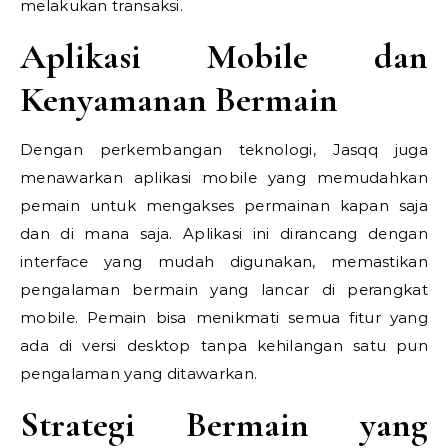
melakukan transaksi.
Aplikasi Mobile dan
Kenyamanan Bermain
Dengan perkembangan teknologi, Jasqq juga
menawarkan aplikasi mobile yang memudahkan
pemain untuk mengakses permainan kapan saja
dan di mana saja. Aplikasi ini dirancang dengan
interface yang mudah digunakan, memastikan
pengalaman bermain yang lancar di perangkat
mobile. Pemain bisa menikmati semua fitur yang
ada di versi desktop tanpa kehilangan satu pun
pengalaman yang ditawarkan.
Strategi Bermain yang