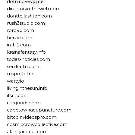
domino99qq.net
directoryoftheweb.com
donttellashton.com
rush3studio.com
roro90.com
herzio.com
in-hi5.com
krainafantasy.info
todas-noticias.com
senikartu.com
rusportal.net
watty.io
livinginthesun.info
itsriz.com
cargoods.shop
capetownacupuncture.com
bitcoinvideospro.com
cosmiccrowcollective.com
alain-jacquet.com