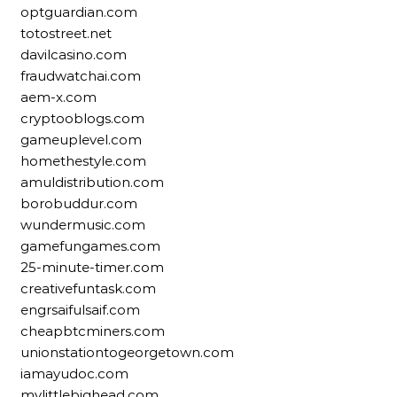
optguardian.com
totostreet.net
davilcasino.com
fraudwatchai.com
aem-x.com
cryptooblogs.com
gameuplevel.com
homethestyle.com
amuldistribution.com
borobuddur.com
wundermusic.com
gamefungames.com
25-minute-timer.com
creativefuntask.com
engrsaifulsaif.com
cheapbtcminers.com
unionstationtogeorgetown.com
iamayudoc.com
mylittlebighead.com