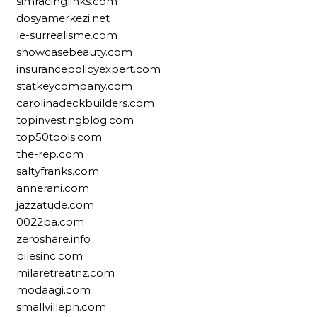
simracinglinks.com
dosyamerkezi.net
le-surrealisme.com
showcasebeauty.com
insurancepolicyexpert.com
statkeycompany.com
carolinadeckbuilders.com
topinvestingblog.com
top50tools.com
the-rep.com
saltyfranks.com
annerani.com
jazzatude.com
0022pa.com
zeroshare.info
bilesinc.com
milaretreatnz.com
modaagi.com
smallvilleph.com