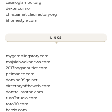
casinoglamour.org
dextercoin.io
christianarticledirectory.org
5homestyle.com
LINKS
mygamblingstory.com
majalahwekonews.com
2017hoganoutlet.com
pelmanec.com
domino99qq.net
directoryoftheweb.com
donttellashton.com
rush3studio.com
roro90.com
herzio.com