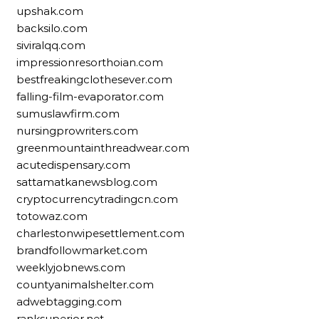
upshak.com
backsilo.com
siviralqq.com
impressionresorthoian.com
bestfreakingclothesever.com
falling-film-evaporator.com
sumuslawfirm.com
nursingprowriters.com
greenmountainthreadwear.com
acutedispensary.com
sattamatkanewsblog.com
cryptocurrencytradingcn.com
totowaz.com
charlestonwipesettlement.com
brandfollowmarket.com
weeklyjobnews.com
countyanimalshelter.com
adwebtagging.com
ranksuperior.net