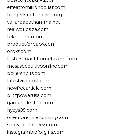
elteatromilliondollar.com
burgerkingfranchise.org
vallarpadathamma.net
realworldsize.com
teknolama.com
productforbaby.com
orb-z.com
fosterscoachhousetavern.com
mesasdecultivoonline.com
boilersnbits.com
latestviralpost.com
newfreearticle.com
blitzpowerusa.com
gardenofeaten.com
hycys05.com
onemoremilerunning.com
snowboardsteez.com
instagrambioforgirls.com