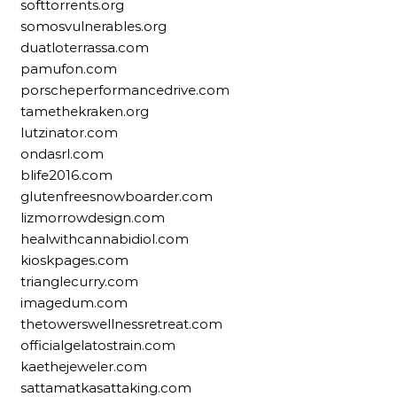
softtorrents.org
somosvulnerables.org
duatloterrassa.com
pamufon.com
porscheperformancedrive.com
tamethekraken.org
lutzinator.com
ondasrl.com
blife2016.com
glutenfreesnowboarder.com
lizmorrowdesign.com
healwithcannabidiol.com
kioskpages.com
trianglecurry.com
imagedum.com
thetowerswellnessretreat.com
officialgelatostrain.com
kaethejeweler.com
sattamatkasattaking.com