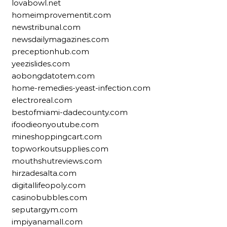
lovabowl.net
homeimprovementit.com
newstribunal.com
newsdailymagazines.com
preceptionhub.com
yeezislides.com
aobongdatotem.com
home-remedies-yeast-infection.com
electroreal.com
bestofmiami-dadecounty.com
ifoodieonyoutube.com
mineshoppingcart.com
topworkoutsupplies.com
mouthshutreviews.com
hirzadesalta.com
digitallifeopoly.com
casinobubbles.com
seputargym.com
impiyanamall.com