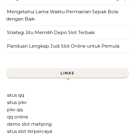
Mengetahui Lama Waktu Permainan Sepak Bola
dengan Baik
Strategi Jitu Memilih Depo Slot Terbaik
Panduan Lengkap Judi Slot Online untuk Pemula
LINKS
situs qq
situs pkv
pkv qq
qq online
demo slot mahjong
situs slot terpercaya