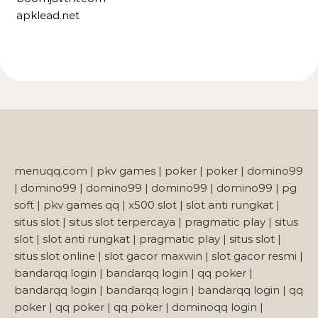
apklead.net
menuqq.com
|
pkv games
|
poker
|
poker
|
domino99
|
domino99
|
domino99
|
domino99
|
domino99
|
pg
soft
|
pkv games qq
|
x500 slot
|
slot anti rungkat
|
situs slot
|
situs slot terpercaya
|
pragmatic play
|
situs
slot
|
slot anti rungkat
|
pragmatic play
|
situs slot
|
situs slot online
|
slot gacor maxwin
|
slot gacor resmi
|
bandarqq login
|
bandarqq login
|
qq poker
|
bandarqq login
|
bandarqq login
|
bandarqq login
|
qq
poker
|
qq poker
|
qq poker
|
dominoqq login
|