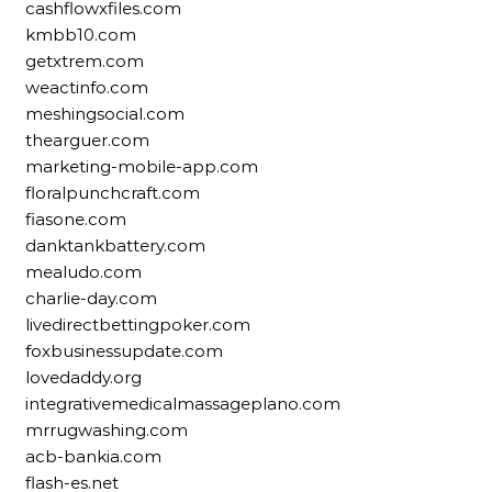
cashflowxfiles.com
kmbb10.com
getxtrem.com
weactinfo.com
meshingsocial.com
thearguer.com
marketing-mobile-app.com
floralpunchcraft.com
fiasone.com
danktankbattery.com
mealudo.com
charlie-day.com
livedirectbettingpoker.com
foxbusinessupdate.com
lovedaddy.org
integrativemedicalmassageplano.com
mrrugwashing.com
acb-bankia.com
flash-es.net