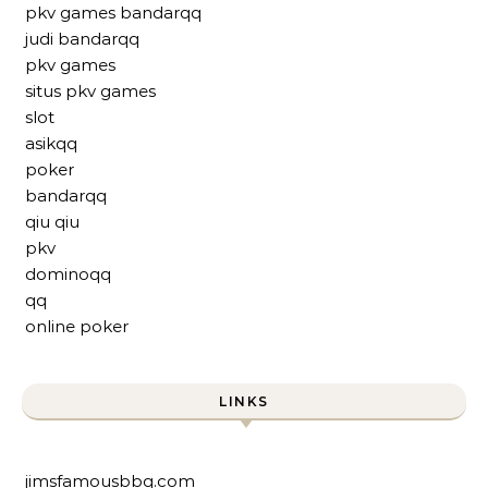
pkv games bandarqq
judi bandarqq
pkv games
situs pkv games
slot
asikqq
poker
bandarqq
qiu qiu
pkv
dominoqq
qq
online poker
LINKS
jimsfamousbbq.com