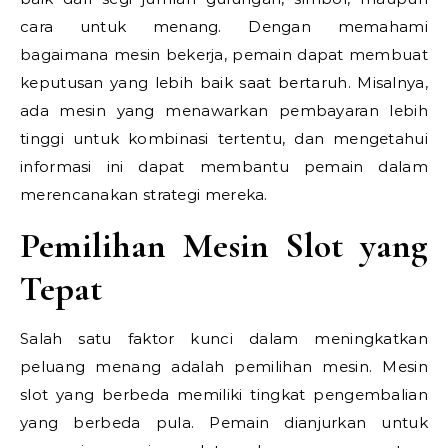
cara untuk menang. Dengan memahami
bagaimana mesin bekerja, pemain dapat membuat
keputusan yang lebih baik saat bertaruh. Misalnya,
ada mesin yang menawarkan pembayaran lebih
tinggi untuk kombinasi tertentu, dan mengetahui
informasi ini dapat membantu pemain dalam
merencanakan strategi mereka.
Pemilihan Mesin Slot yang
Tepat
Salah satu faktor kunci dalam meningkatkan
peluang menang adalah pemilihan mesin. Mesin
slot yang berbeda memiliki tingkat pengembalian
yang berbeda pula. Pemain dianjurkan untuk