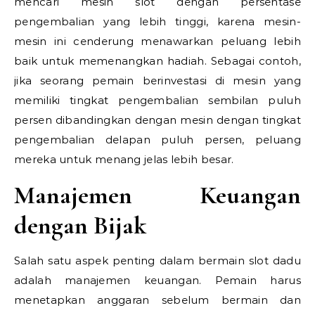
mencari mesin slot dengan persentase
pengembalian yang lebih tinggi, karena mesin-
mesin ini cenderung menawarkan peluang lebih
baik untuk memenangkan hadiah. Sebagai contoh,
jika seorang pemain berinvestasi di mesin yang
memiliki tingkat pengembalian sembilan puluh
persen dibandingkan dengan mesin dengan tingkat
pengembalian delapan puluh persen, peluang
mereka untuk menang jelas lebih besar.
Manajemen Keuangan
dengan Bijak
Salah satu aspek penting dalam bermain slot dadu
adalah manajemen keuangan. Pemain harus
menetapkan anggaran sebelum bermain dan