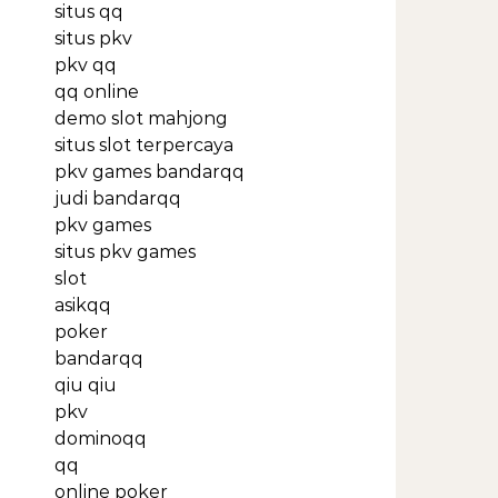
situs qq
situs pkv
pkv qq
qq online
demo slot mahjong
situs slot terpercaya
pkv games bandarqq
judi bandarqq
pkv games
situs pkv games
slot
asikqq
poker
bandarqq
qiu qiu
pkv
dominoqq
qq
online poker