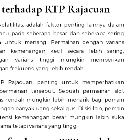
 terhadap RTP Rajacuan
volatilitas, adalah faktor penting lainnya dalam
gacu pada seberapa besar dan seberapa sering
 untuk menang. Permainan dengan varians
n kemenangan kecil secara lebih sering,
gan varians tinggi mungkin memberikan
an frekuensi yang lebih rendah.
RTP Rajacuan, penting untuk memperhatikan
permainan tersebut. Sebuah permainan slot
ns rendah mungkin lebih menarik bagi pemain
angan banyak uang sekaligus. Di sisi lain, pemain
otensi kemenangan besar mungkin lebih suka
a tetapi varians yang tinggi.