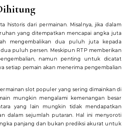
ihitung
 historis dari permainan. Misalnya, jika dalam
taruhan yang ditempatkan mencapai angka juta
lah mengembalikan dua puluh juta kepada
 dua puluh persen. Meskipun RTP memberikan
pengembalian, namun penting untuk dicatat
wa setiap pemain akan menerima pengembalian
 permainan slot populer yang sering dimainkan di
pemain mungkin mengalami kemenangan besar
ntara yang lain mungkin tidak mendapatkan
n dalam sejumlah putaran. Hal ini menyoroti
angka panjang dan bukan prediksi akurat untuk