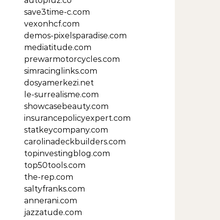
autopluz.co
save3time-c.com
vexonhcf.com
demos-pixelsparadise.com
mediatitude.com
prewarmotorcycles.com
simracinglinks.com
dosyamerkezi.net
le-surrealisme.com
showcasebeauty.com
insurancepolicyexpert.com
statkeycompany.com
carolinadeckbuilders.com
topinvestingblog.com
top50tools.com
the-rep.com
saltyfranks.com
annerani.com
jazzatude.com