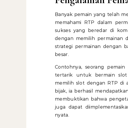
Banyak pemain yang telah m
memahami RTP dalam permai
sukses yang beredar di kom
dengan memilih permainan d
strategi permainan dengan b
besar.
Contohnya, seorang pemain
tertarik untuk bermain sl
memilih slot dengan RTP di 
bijak, ia berhasil mendapat
membuktikan bahwa pengetah
juga dapat diimplementasik
nyata.