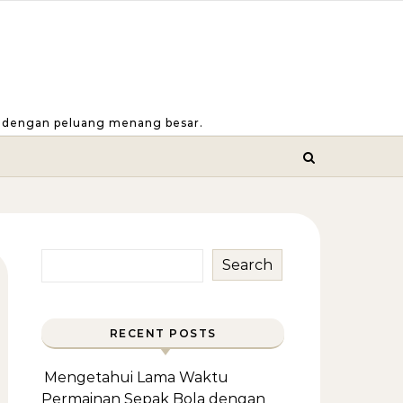
ya dengan peluang menang besar.
Search
RECENT POSTS
Mengetahui Lama Waktu
Permainan Sepak Bola dengan