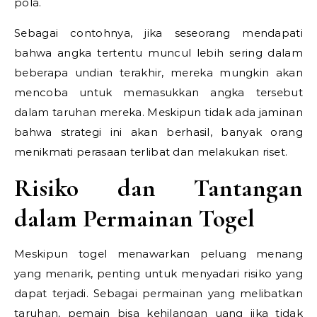
pola.
Sebagai contohnya, jika seseorang mendapati
bahwa angka tertentu muncul lebih sering dalam
beberapa undian terakhir, mereka mungkin akan
mencoba untuk memasukkan angka tersebut
dalam taruhan mereka. Meskipun tidak ada jaminan
bahwa strategi ini akan berhasil, banyak orang
menikmati perasaan terlibat dan melakukan riset.
Risiko dan Tantangan
dalam Permainan Togel
Meskipun togel menawarkan peluang menang
yang menarik, penting untuk menyadari risiko yang
dapat terjadi. Sebagai permainan yang melibatkan
taruhan, pemain bisa kehilangan uang jika tidak