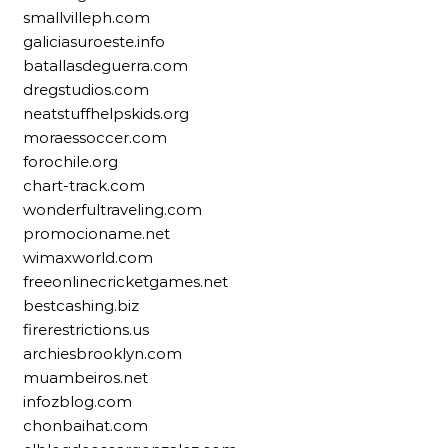
smallvilleph.com
galiciasuroeste.info
batallasdeguerra.com
dregstudios.com
neatstuffhelpskids.org
moraessoccer.com
forochile.org
chart-track.com
wonderfultraveling.com
promocioname.net
wimaxworld.com
freeonlinecricketgames.net
bestcashing.biz
firerestrictions.us
archiesbrooklyn.com
muambeiros.net
infozblog.com
chonbaihat.com