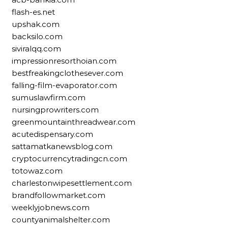
flash-es.net
upshak.com
backsilo.com
siviralqq.com
impressionresorthoian.com
bestfreakingclothesever.com
falling-film-evaporator.com
sumuslawfirm.com
nursingprowriters.com
greenmountainthreadwear.com
acutedispensary.com
sattamatkanewsblog.com
cryptocurrencytradingcn.com
totowaz.com
charlestonwipesettlement.com
brandfollowmarket.com
weeklyjobnews.com
countyanimalshelter.com