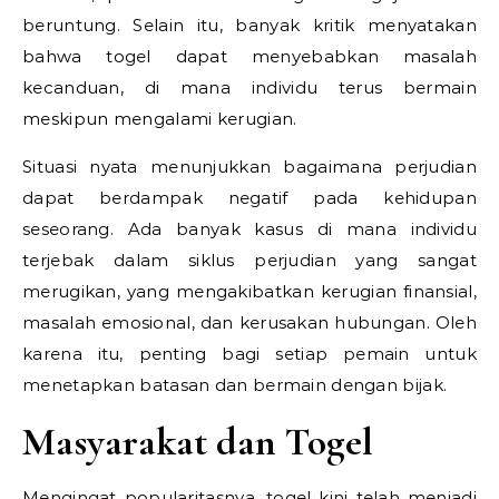
beruntung. Selain itu, banyak kritik menyatakan
bahwa togel dapat menyebabkan masalah
kecanduan, di mana individu terus bermain
meskipun mengalami kerugian.
Situasi nyata menunjukkan bagaimana perjudian
dapat berdampak negatif pada kehidupan
seseorang. Ada banyak kasus di mana individu
terjebak dalam siklus perjudian yang sangat
merugikan, yang mengakibatkan kerugian finansial,
masalah emosional, dan kerusakan hubungan. Oleh
karena itu, penting bagi setiap pemain untuk
menetapkan batasan dan bermain dengan bijak.
Masyarakat dan Togel
Mengingat popularitasnya, togel kini telah menjadi