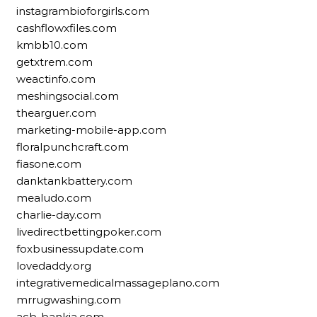
instagrambioforgirls.com
cashflowxfiles.com
kmbb10.com
getxtrem.com
weactinfo.com
meshingsocial.com
thearguer.com
marketing-mobile-app.com
floralpunchcraft.com
fiasone.com
danktankbattery.com
mealudo.com
charlie-day.com
livedirectbettingpoker.com
foxbusinessupdate.com
lovedaddy.org
integrativemedicalmassageplano.com
mrrugwashing.com
acb-bankia.com