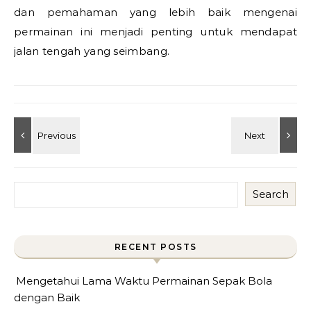
dan pemahaman yang lebih baik mengenai
permainan ini menjadi penting untuk mendapat
jalan tengah yang seimbang.
Search
RECENT POSTS
Mengetahui Lama Waktu Permainan Sepak Bola
dengan Baik