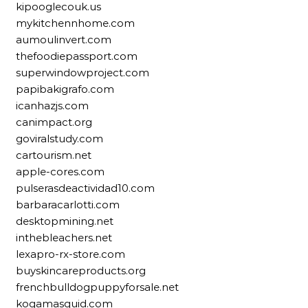
kipooglecouk.us
mykitchennhome.com
aumoulinvert.com
thefoodiepassport.com
superwindowproject.com
papibakigrafo.com
icanhazjs.com
canimpact.org
goviralstudy.com
cartourism.net
apple-cores.com
pulserasdeactividad10.com
barbaracarlotti.com
desktopmining.net
inthebleachers.net
lexapro-rx-store.com
buyskincareproducts.org
frenchbulldogpuppyforsale.net
kogamasquid.com