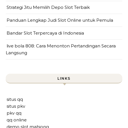
Strategi Jitu Memilih Depo Slot Terbaik
Panduan Lengkap Judi Slot Online untuk Pemula
Bandar Slot Terpercaya di Indonesia
live bola 808: Cara Menonton Pertandingan Secara
Langsung
LINKS
situs qq
situs pkv
pkv qq
qq online
demo slot mahjong