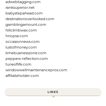
adwebtagging.com
ranksuperior.net
babystepahead.com
destinationoverlooked.com
gamblingamount.com
hillclimbwax.com
hnopse.com
occasionnews.com
lustofmoney.com
timebusinesszone.com
peppers-reflection.com
tuneoflife.com
windowwellmaintenancepros.com
affiliateholder.com
LINKS