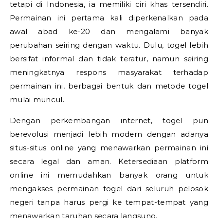
tetapi di Indonesia, ia memiliki ciri khas tersendiri.
Permainan ini pertama kali diperkenalkan pada
awal abad ke-20 dan mengalami banyak
perubahan seiring dengan waktu. Dulu, togel lebih
bersifat informal dan tidak teratur, namun seiring
meningkatnya respons masyarakat terhadap
permainan ini, berbagai bentuk dan metode togel
mulai muncul.
Dengan perkembangan internet, togel pun
berevolusi menjadi lebih modern dengan adanya
situs-situs online yang menawarkan permainan ini
secara legal dan aman. Ketersediaan platform
online ini memudahkan banyak orang untuk
mengakses permainan togel dari seluruh pelosok
negeri tanpa harus pergi ke tempat-tempat yang
menawarkan taruhan secara langsung.