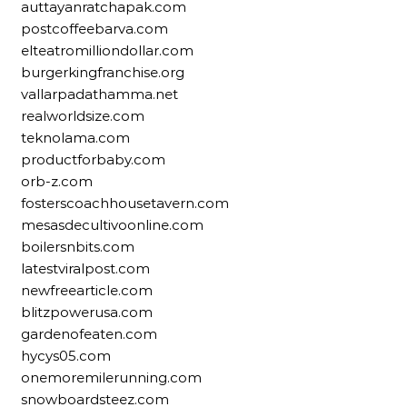
auttayanratchapak.com
postcoffeebarva.com
elteatromilliondollar.com
burgerkingfranchise.org
vallarpadathamma.net
realworldsize.com
teknolama.com
productforbaby.com
orb-z.com
fosterscoachhousetavern.com
mesasdecultivoonline.com
boilersnbits.com
latestviralpost.com
newfreearticle.com
blitzpowerusa.com
gardenofeaten.com
hycys05.com
onemoremilerunning.com
snowboardsteez.com