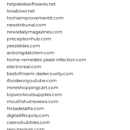
helpdesksoftwares.net
lovabowl.net
homeimprovementit.com
newstribunal.com
newsdailymagazines.com
preceptionhub.com
yeezislides.com
aobongdatotem.com
home-remedies-yeast-infection.com
electroreal.com
bestofmiami-dadecounty.com
ifoodieonyoutube.com
mineshoppingcart.com
topworkoutsupplies.com
mouthshutreviews.com
hirzadesalta.com
digitallifeopoly.com
casinobubbles.com
seputargym.com