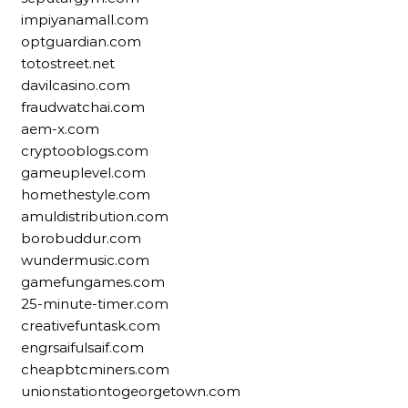
impiyanamall.com
optguardian.com
totostreet.net
davilcasino.com
fraudwatchai.com
aem-x.com
cryptooblogs.com
gameuplevel.com
homethestyle.com
amuldistribution.com
borobuddur.com
wundermusic.com
gamefungames.com
25-minute-timer.com
creativefuntask.com
engrsaifulsaif.com
cheapbtcminers.com
unionstationtogeorgetown.com