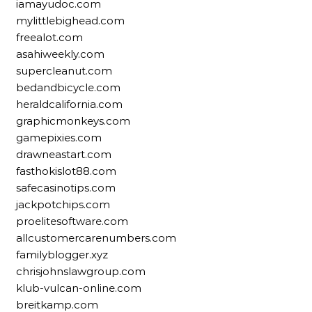
iamayudoc.com
mylittlebighead.com
freealot.com
asahiweekly.com
supercleanut.com
bedandbicycle.com
heraldcalifornia.com
graphicmonkeys.com
gamepixies.com
drawneastart.com
fasthokislot88.com
safecasinotips.com
jackpotchips.com
proelitesoftware.com
allcustomercarenumbers.com
familyblogger.xyz
chrisjohnslawgroup.com
klub-vulcan-online.com
breitkamp.com