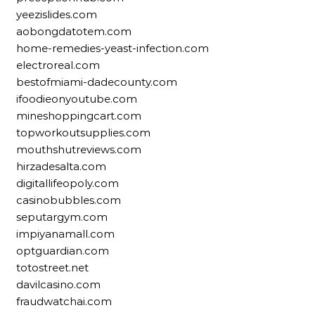
yeezislides.com
aobongdatotem.com
home-remedies-yeast-infection.com
electroreal.com
bestofmiami-dadecounty.com
ifoodieonyoutube.com
mineshoppingcart.com
topworkoutsupplies.com
mouthshutreviews.com
hirzadesalta.com
digitallifeopoly.com
casinobubbles.com
seputargym.com
impiyanamall.com
optguardian.com
totostreet.net
davilcasino.com
fraudwatchai.com