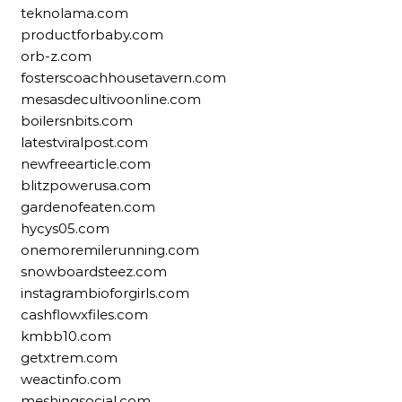
teknolama.com
productforbaby.com
orb-z.com
fosterscoachhousetavern.com
mesasdecultivoonline.com
boilersnbits.com
latestviralpost.com
newfreearticle.com
blitzpowerusa.com
gardenofeaten.com
hycys05.com
onemoremilerunning.com
snowboardsteez.com
instagrambioforgirls.com
cashflowxfiles.com
kmbb10.com
getxtrem.com
weactinfo.com
meshingsocial.com