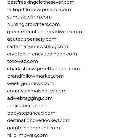
bestfreakingclothesever.com
falling-film-evaporator.com
sumuslawfirm.com
nursingprowriters.com
greenmountainthreadwear.com
acutedispensary.com
sattamatkanewsblog.com
cryptocurrencytradingcn.com
totowaz.com
charlestonwipesettlement.com
brandfollowmarket.com
weeklyjobnews.com
countyanimalshelter.com
adwebtagging.com
ranksuperior.net
babystepahead.com
destinationoverlooked.com
gamblingamount.com
hillclimbwax.com