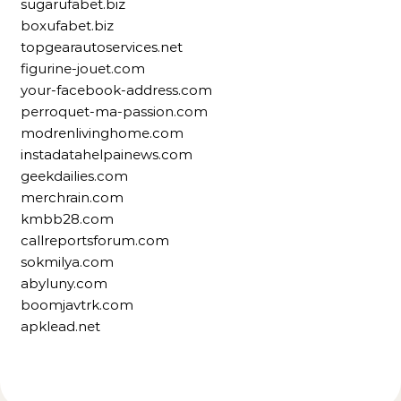
sugarufabet.biz
boxufabet.biz
topgearautoservices.net
figurine-jouet.com
your-facebook-address.com
perroquet-ma-passion.com
modrenlivinghome.com
instadatahelpainews.com
geekdailies.com
merchrain.com
kmbb28.com
callreportsforum.com
sokmilya.com
abyluny.com
boomjavtrk.com
apklead.net