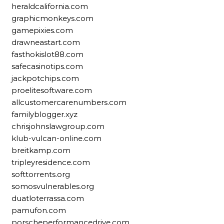
heraldcalifornia.com
graphicmonkeys.com
gamepixies.com
drawneastart.com
fasthokislot88.com
safecasinotips.com
jackpotchips.com
proelitesoftware.com
allcustomercarenumbers.com
familyblogger.xyz
chrisjohnslawgroup.com
klub-vulcan-online.com
breitkamp.com
tripleyresidence.com
softtorrents.org
somosvulnerables.org
duatloterrassa.com
pamufon.com
porscheperformancedrive.com