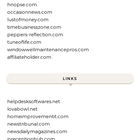
hnopse.com
occasionnews.com
lustofmoney.com
timebusinesszone.com
peppers-reflection.com
tuneoflife.com
windowwellmaintenancepros.com
affiliateholder.com
LINKS
helpdesksoftwares.net
lovabowl.net
homeimprovementit.com
newstribunal.com
newsdailymagazines.com
preceptionhub.com