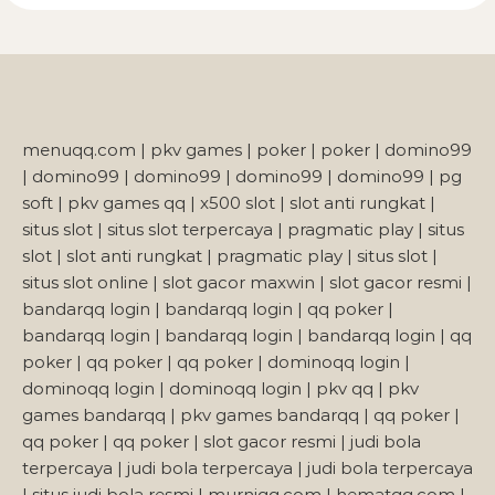
menuqq.com
|
pkv games
|
poker
|
poker
|
domino99
|
domino99
|
domino99
|
domino99
|
domino99
|
pg
soft
|
pkv games qq
|
x500 slot
|
slot anti rungkat
|
situs slot
|
situs slot terpercaya
|
pragmatic play
|
situs
slot
|
slot anti rungkat
|
pragmatic play
|
situs slot
|
situs slot online
|
slot gacor maxwin
|
slot gacor resmi
|
bandarqq login
|
bandarqq login
|
qq poker
|
bandarqq login
|
bandarqq login
|
bandarqq login
|
qq
poker
|
qq poker
|
qq poker
|
dominoqq login
|
dominoqq login
|
dominoqq login
|
pkv qq
|
pkv
games bandarqq
|
pkv games bandarqq
|
qq poker
|
qq poker
|
qq poker
|
slot gacor resmi
|
judi bola
terpercaya
|
judi bola terpercaya
|
judi bola terpercaya
|
situs judi bola resmi
|
murniqq.com
|
hematqq.com
|