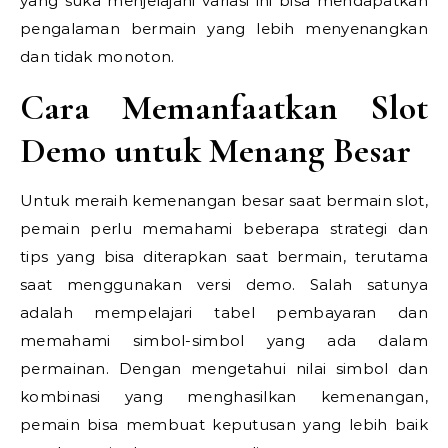
yang suka menjelajahi variasi ini bisa mendapatkan
pengalaman bermain yang lebih menyenangkan
dan tidak monoton.
Cara Memanfaatkan Slot
Demo untuk Menang Besar
Untuk meraih kemenangan besar saat bermain slot,
pemain perlu memahami beberapa strategi dan
tips yang bisa diterapkan saat bermain, terutama
saat menggunakan versi demo. Salah satunya
adalah mempelajari tabel pembayaran dan
memahami simbol-simbol yang ada dalam
permainan. Dengan mengetahui nilai simbol dan
kombinasi yang menghasilkan kemenangan,
pemain bisa membuat keputusan yang lebih baik