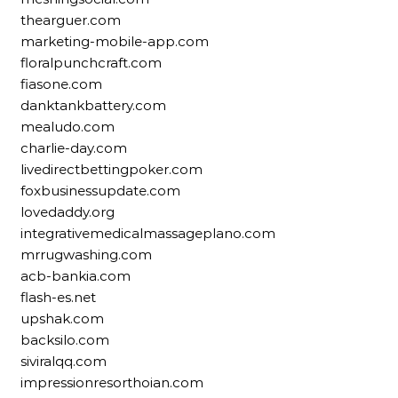
thearguer.com
marketing-mobile-app.com
floralpunchcraft.com
fiasone.com
danktankbattery.com
mealudo.com
charlie-day.com
livedirectbettingpoker.com
foxbusinessupdate.com
lovedaddy.org
integrativemedicalmassageplano.com
mrrugwashing.com
acb-bankia.com
flash-es.net
upshak.com
backsilo.com
siviralqq.com
impressionresorthoian.com