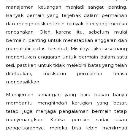
manajemen keuangan menjadi sangat penting.
Banyak pemain yang terjebak dalam permainan
dan menghabiskan lebih banyak dari yang mereka
rencanakan. Oleh karena itu, sebelum mulai
bermain, penting untuk menetapkan anggaran dan
mematuhi batas tersebut. Misalnya, jika seseorang
menentukan anggaran untuk bermain dalam satu
sesi, pastikan untuk tidak melebihi batas yang telah
ditetapkan, meskipun permainan terasa
mengasyikkan.
Manajemen keuangan yang baik bukan hanya
membantu menghindari kerugian yang besar,
tetapi juga menjaga pengalaman bermain tetap
menyenangkan. Ketika pemain sadar akan
pengeluarannya, mereka bisa lebih menikmati