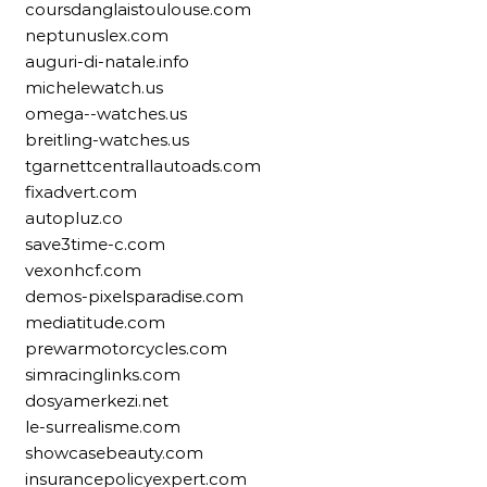
coursdanglaistoulouse.com
neptunuslex.com
auguri-di-natale.info
michelewatch.us
omega--watches.us
breitling-watches.us
tgarnettcentrallautoads.com
fixadvert.com
autopluz.co
save3time-c.com
vexonhcf.com
demos-pixelsparadise.com
mediatitude.com
prewarmotorcycles.com
simracinglinks.com
dosyamerkezi.net
le-surrealisme.com
showcasebeauty.com
insurancepolicyexpert.com