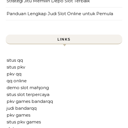
Strategi Jitu Memilih Depo Slot Terbaik
Panduan Lengkap Judi Slot Online untuk Pemula
LINKS
situs qq
situs pkv
pkv qq
qq online
demo slot mahjong
situs slot terpercaya
pkv games bandarqq
judi bandarqq
pkv games
situs pkv games