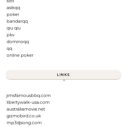
slot
asikqq
poker
bandarqq
qiu qiu
pkv
dominoqq
qq
online poker
LINKS
jimsfamousbbq.com
libertywalk-usa.com
australiamovie.net
gizmobird.co.uk
mp3djsong.com