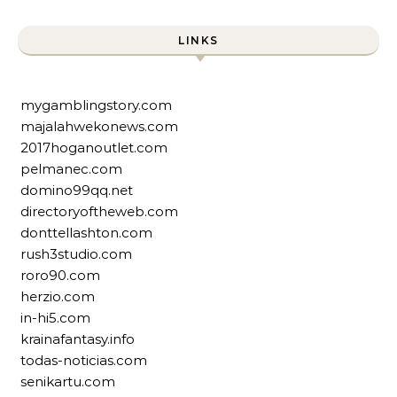
LINKS
mygamblingstory.com
majalahwekonews.com
2017hoganoutlet.com
pelmanec.com
domino99qq.net
directoryoftheweb.com
donttellashton.com
rush3studio.com
roro90.com
herzio.com
in-hi5.com
krainafantasy.info
todas-noticias.com
senikartu.com