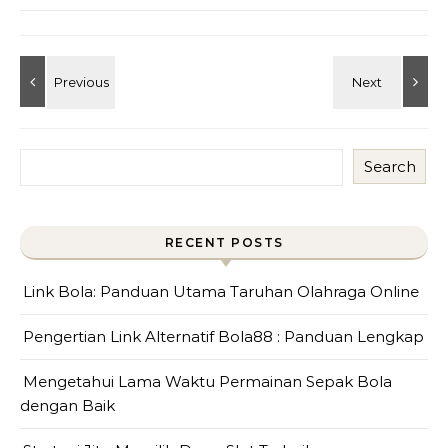
Search
RECENT POSTS
Link Bola: Panduan Utama Taruhan Olahraga Online
Pengertian Link Alternatif Bola88 : Panduan Lengkap
Mengetahui Lama Waktu Permainan Sepak Bola
dengan Baik