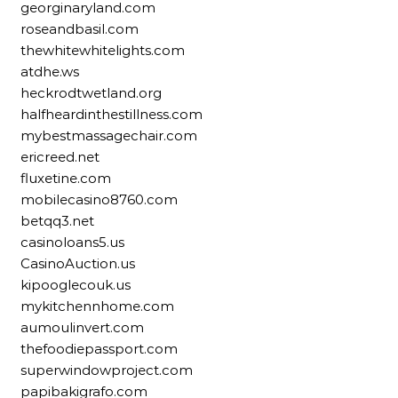
georginaryland.com
roseandbasil.com
thewhitewhitelights.com
atdhe.ws
heckrodtwetland.org
halfheardinthestillness.com
mybestmassagechair.com
ericreed.net
fluxetine.com
mobilecasino8760.com
betqq3.net
casinoloans5.us
CasinoAuction.us
kipooglecouk.us
mykitchennhome.com
aumoulinvert.com
thefoodiepassport.com
superwindowproject.com
papibakigrafo.com