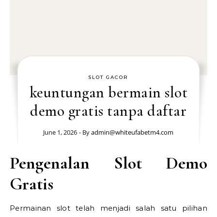
SLOT GACOR
keuntungan bermain slot
demo gratis tanpa daftar
June 1, 2026
- By
admin@whiteufabetm4.com
Pengenalan Slot Demo
Gratis
Permainan slot telah menjadi salah satu pilihan