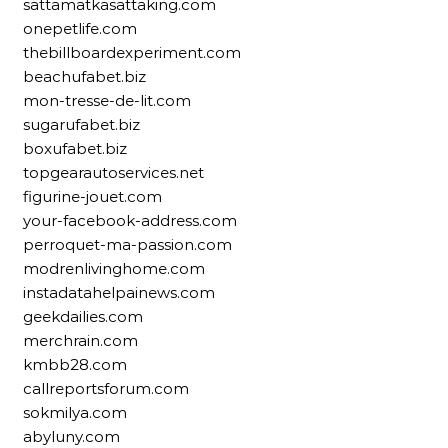
sattamatkasattaking.com
onepetlife.com
thebillboardexperiment.com
beachufabet.biz
mon-tresse-de-lit.com
sugarufabet.biz
boxufabet.biz
topgearautoservices.net
figurine-jouet.com
your-facebook-address.com
perroquet-ma-passion.com
modrenlivinghome.com
instadatahelpainews.com
geekdailies.com
merchrain.com
kmbb28.com
callreportsforum.com
sokmilya.com
abyluny.com