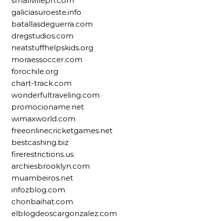
smallvilleph.com
galiciasuroeste.info
batallasdeguerra.com
dregstudios.com
neatstuffhelpskids.org
moraessoccer.com
forochile.org
chart-track.com
wonderfultraveling.com
promocioname.net
wimaxworld.com
freeonlinecricketgames.net
bestcashing.biz
firerestrictions.us
archiesbrooklyn.com
muambeiros.net
infozblog.com
chonbaihat.com
elblogdeoscargonzalez.com