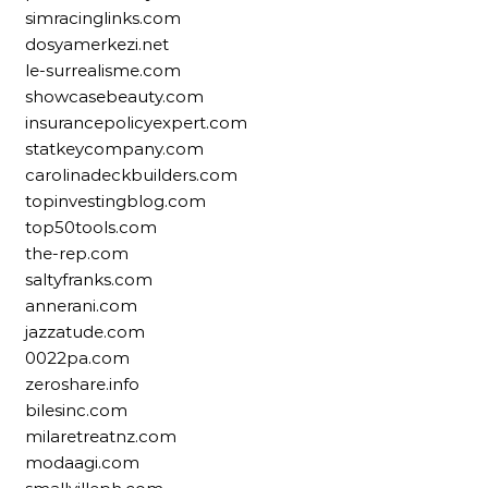
simracinglinks.com
dosyamerkezi.net
le-surrealisme.com
showcasebeauty.com
insurancepolicyexpert.com
statkeycompany.com
carolinadeckbuilders.com
topinvestingblog.com
top50tools.com
the-rep.com
saltyfranks.com
annerani.com
jazzatude.com
0022pa.com
zeroshare.info
bilesinc.com
milaretreatnz.com
modaagi.com