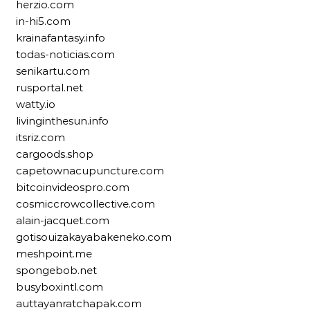
herzio.com
in-hi5.com
krainafantasy.info
todas-noticias.com
senikartu.com
rusportal.net
watty.io
livinginthesun.info
itsriz.com
cargoods.shop
capetownacupuncture.com
bitcoinvideospro.com
cosmiccrowcollective.com
alain-jacquet.com
gotisouizakayabakeneko.com
meshpoint.me
spongebob.net
busyboxintl.com
auttayanratchapak.com