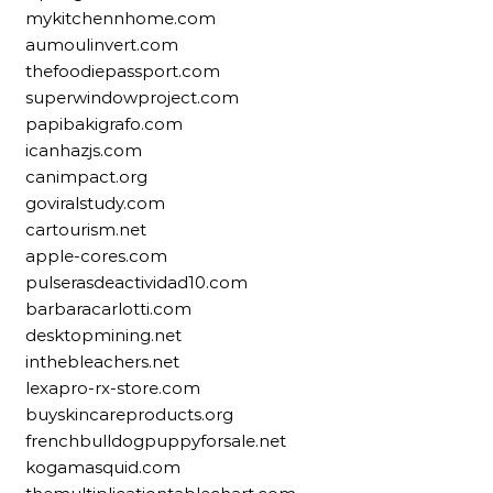
mykitchennhome.com
aumoulinvert.com
thefoodiepassport.com
superwindowproject.com
papibakigrafo.com
icanhazjs.com
canimpact.org
goviralstudy.com
cartourism.net
apple-cores.com
pulserasdeactividad10.com
barbaracarlotti.com
desktopmining.net
inthebleachers.net
lexapro-rx-store.com
buyskincareproducts.org
frenchbulldogpuppyforsale.net
kogamasquid.com