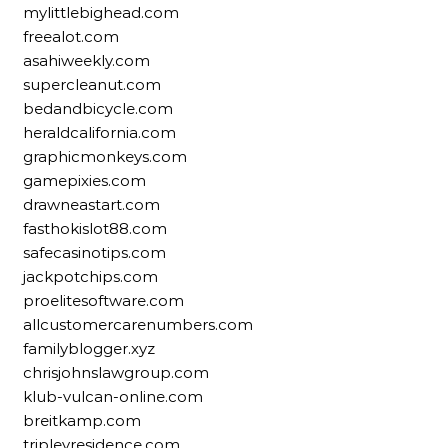
mylittlebighead.com
freealot.com
asahiweekly.com
supercleanut.com
bedandbicycle.com
heraldcalifornia.com
graphicmonkeys.com
gamepixies.com
drawneastart.com
fasthokislot88.com
safecasinotips.com
jackpotchips.com
proelitesoftware.com
allcustomercarenumbers.com
familyblogger.xyz
chrisjohnslawgroup.com
klub-vulcan-online.com
breitkamp.com
tripleyresidence.com