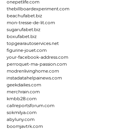
onepetlife.com
thebillboardexperiment.com
beachufabet.biz
mon-tresse-de-lit.com
sugarufabet.biz
boxufabet.biz
topgearautoservices.net
figurine-jouet.com
your-facebook-address.com
perroquet-ma-passion.com
modrenlivinghome.com
instadatahelpainews.com
geekdailies.com
merchrain.com
kmbb28.com
callreportsforum.com
sokmilya.com
abyluny.com
boomjavtrk.com