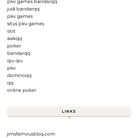
pkv games bandarqq
judi bandarqq
pkv games
situs pkv games
slot
asikqq
poker
bandarqq
qiu qiu
pkv
dominoqq
qq
online poker
LINKS
jimsfamousbbq.com