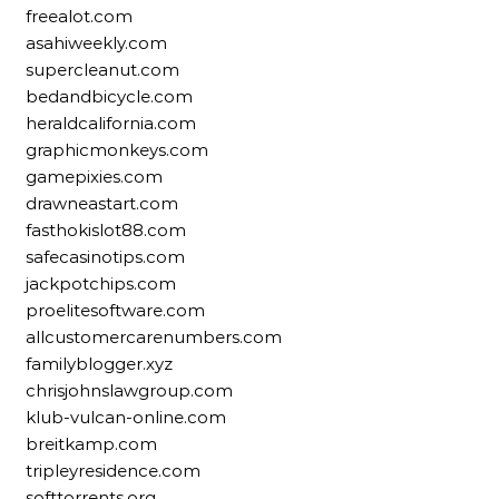
freealot.com
asahiweekly.com
supercleanut.com
bedandbicycle.com
heraldcalifornia.com
graphicmonkeys.com
gamepixies.com
drawneastart.com
fasthokislot88.com
safecasinotips.com
jackpotchips.com
proelitesoftware.com
allcustomercarenumbers.com
familyblogger.xyz
chrisjohnslawgroup.com
klub-vulcan-online.com
breitkamp.com
tripleyresidence.com
softtorrents.org