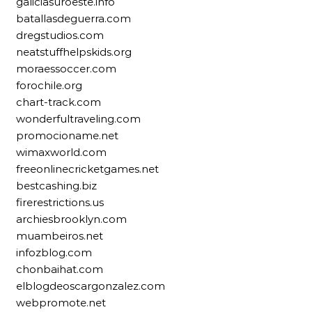
galiciasuroeste.info
batallasdeguerra.com
dregstudios.com
neatstuffhelpskids.org
moraessoccer.com
forochile.org
chart-track.com
wonderfultraveling.com
promocioname.net
wimaxworld.com
freeonlinecricketgames.net
bestcashing.biz
firerestrictions.us
archiesbrooklyn.com
muambeiros.net
infozblog.com
chonbaihat.com
elblogdeoscargonzalez.com
webpromote.net