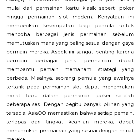
mulai dari permainan kartu klasik seperti poker
hingga permainan slot modern. Kenyataan ini
memberikan kesempatan bagi pemula untuk
mencoba berbagai jenis permainan sebelum
memutuskan mana yang paling sesuai dengan gaya
bermain mereka. Aspek ini sangat penting karena
bermain berbagai jenis permainan dapat
membantu pemain memahami strategi yang
berbeda. Misalnya, seorang pemula yang awalnya
tertarik pada permainan slot dapat menemukan
minat baru dalam permainan poker setelah
beberapa sesi. Dengan begitu banyak pilihan yang
tersedia, AsiaQQ memastikan bahwa setiap pemain,
terlepas dari tingkat keahlian mereka, dapat
menemukan permainan yang sesuai dengan minat
mereka.