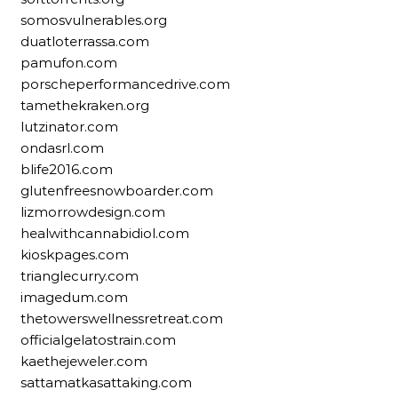
somosvulnerables.org
duatloterrassa.com
pamufon.com
porscheperformancedrive.com
tamethekraken.org
lutzinator.com
ondasrl.com
blife2016.com
glutenfreesnowboarder.com
lizmorrowdesign.com
healwithcannabidiol.com
kioskpages.com
trianglecurry.com
imagedum.com
thetowerswellnessretreat.com
officialgelatostrain.com
kaethejeweler.com
sattamatkasattaking.com