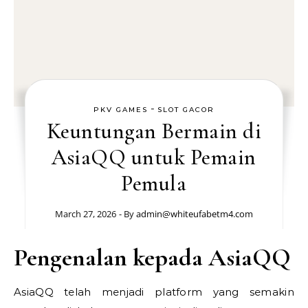
-
PKV GAMES
SLOT GACOR
Keuntungan Bermain di
AsiaQQ untuk Pemain
Pemula
March 27, 2026
- By
admin@whiteufabetm4.com
Pengenalan kepada AsiaQQ
AsiaQQ telah menjadi platform yang semakin