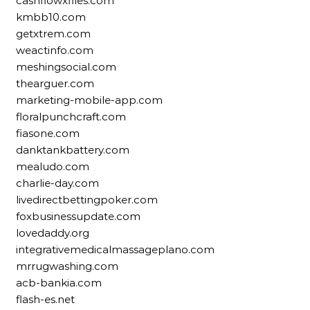
cashflowxfiles.com
kmbb10.com
getxtrem.com
weactinfo.com
meshingsocial.com
thearguer.com
marketing-mobile-app.com
floralpunchcraft.com
fiasone.com
danktankbattery.com
mealudo.com
charlie-day.com
livedirectbettingpoker.com
foxbusinessupdate.com
lovedaddy.org
integrativemedicalmassageplano.com
mrrugwashing.com
acb-bankia.com
flash-es.net