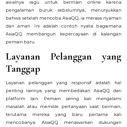
awalnya ragu untuk bermain online karena
pengalaman buruk sebelumnya, menunjukkan
bahwa setelah mencoba AsiaQQ, ia merasa nyaman
dan aman. Ini adalah contoh nyata bagaimana
AsiaQQ membangun kepercayaan di kalangan
pemain baru.
Layanan Pelanggan yang
Tanggap
Layanan pelanggan yang responsif adalah hal
penting lainnya yang membedakan AsiaQQ dari
platform lain. Pemain sering kali mengalami
masalah atau memiliki pertanyaan saat bermain,
terutama mereka yang baru pertama kali
mencobanya. AsiaQQ menawarkan dukungan