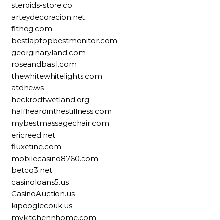
steroids-store.co
arteydecoracion.net
fithog.com
bestlaptopbestmonitor.com
georginaryland.com
roseandbasil.com
thewhitewhitelights.com
atdhe.ws
heckrodtwetland.org
halfheardinthestillness.com
mybestmassagechair.com
ericreed.net
fluxetine.com
mobilecasino8760.com
betqq3.net
casinoloans5.us
CasinoAuction.us
kipooglecouk.us
mykitchennhome.com