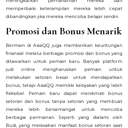
meningkatkan pemahaman mereka dan
memperbaiki keterampilan mereka lebih cepat
dibandingkan jika mereka mencoba belajar sendiri.
Promosi dan Bonus Menarik
Bermain di AsiaQQ juga memberikan keuntungan
finansial melalui berbagai promosi dan bonus yang
ditawarkan untuk pemain baru. Banyak platform
judi online mengharuskan pemain untuk
melakukan setoran besar untuk mendapatkan
bonus, tetapi AsiaQQ memiliki kebijakan yang lebih
fleksibel. Pemain baru dapat menikmati bonus
setoran dan bonus tanpa setoran yang membuat
mereka lebih bersemangat untuk mencoba
berbagai permainan. Seperti yang dialami oleh
Budi, yang merasakan manfaat bonus setoran saat