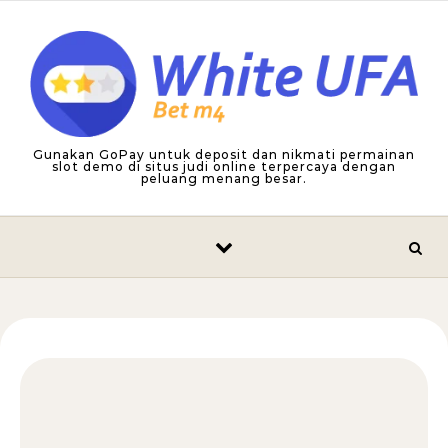
Skip to content
Gunakan GoPay untuk deposit dan nikmati permainan
slot demo di situs judi online terpercaya dengan
peluang menang besar.