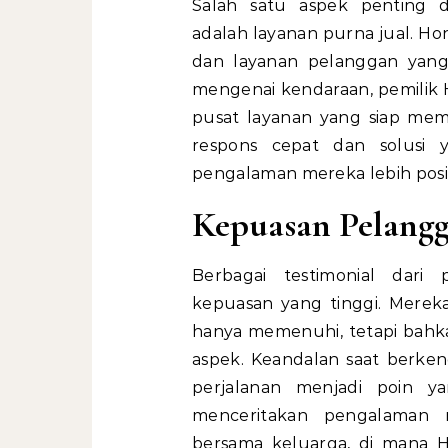
Salah satu aspek penting 
adalah layanan purna jual. Ho
dan layanan pelanggan yang
mengenai kendaraan, pemil
pusat layanan yang siap me
respons cepat dan solusi y
pengalaman mereka lebih posit
Kepuasan Pelang
Berbagai testimonial dar
kepuasan yang tinggi. Mer
hanya memenuhi, tetapi bahk
aspek. Keandalan saat berken
perjalanan menjadi poin y
menceritakan pengalaman 
bersama keluarga, di man