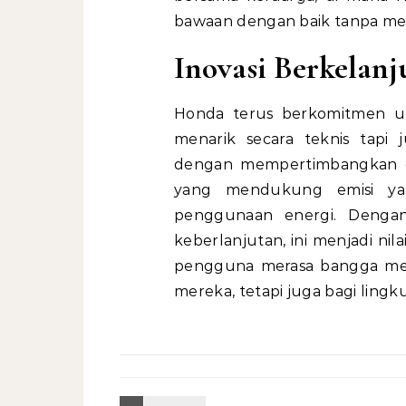
bawaan dengan baik tanpa 
Inovasi Berkelanj
Honda terus berkomitmen un
menarik secara teknis tapi
dengan mempertimbangkan d
yang mendukung emisi yan
penggunaan energi. Dengan
keberlanjutan, ini menjadi ni
pengguna merasa bangga memi
mereka, tetapi juga bagi lingk