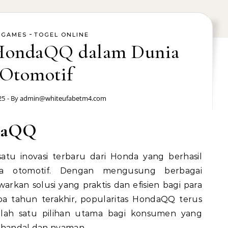
-
 GAMES
TOGEL ONLINE
HondaQQ dalam Dunia
Otomotif
25
- By
admin@whiteufabetm4.com
daQQ
u inovasi terbaru dari Honda yang berhasil
ia otomotif. Dengan mengusung berbagai
an solusi yang praktis dan efisien bagi para
 tahun terakhir, popularitas HondaQQ terus
alah satu pilihan utama bagi konsumen yang
g handal dan nyaman.