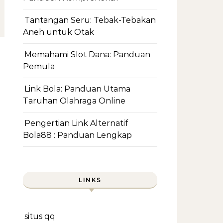
Tantangan Seru: Tebak-Tebakan
Aneh untuk Otak
Memahami Slot Dana: Panduan
Pemula
Link Bola: Panduan Utama
Taruhan Olahraga Online
Pengertian Link Alternatif
Bola88 : Panduan Lengkap
LINKS
situs qq