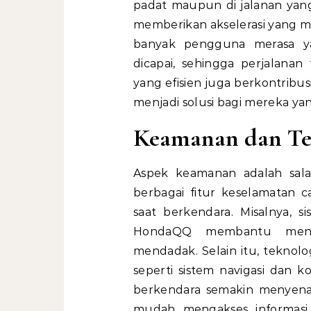
padat maupun di jalanan yan
memberikan akselerasi yang me
banyak pengguna merasa ya
dicapai, sehingga perjalanan
yang efisien juga berkontribu
menjadi solusi bagi mereka ya
Keamanan dan Te
Aspek keamanan adalah sal
berbagai fitur keselamatan 
saat berkendara. Misalnya, s
HondaQQ membantu mence
mendadak. Selain itu, teknolo
seperti sistem navigasi dan
berkendara semakin menyena
mudah mengakses informasi