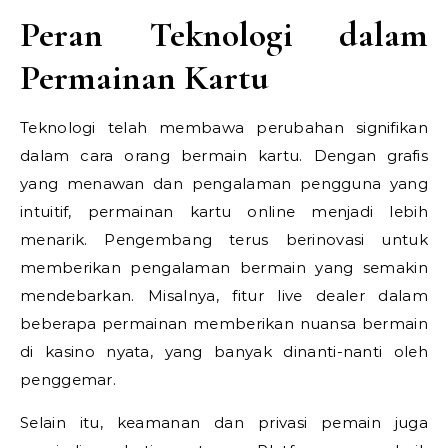
Peran Teknologi dalam
Permainan Kartu
Teknologi telah membawa perubahan signifikan
dalam cara orang bermain kartu. Dengan grafis
yang menawan dan pengalaman pengguna yang
intuitif, permainan kartu online menjadi lebih
menarik. Pengembang terus berinovasi untuk
memberikan pengalaman bermain yang semakin
mendebarkan. Misalnya, fitur live dealer dalam
beberapa permainan memberikan nuansa bermain
di kasino nyata, yang banyak dinanti-nanti oleh
penggemar.
Selain itu, keamanan dan privasi pemain juga