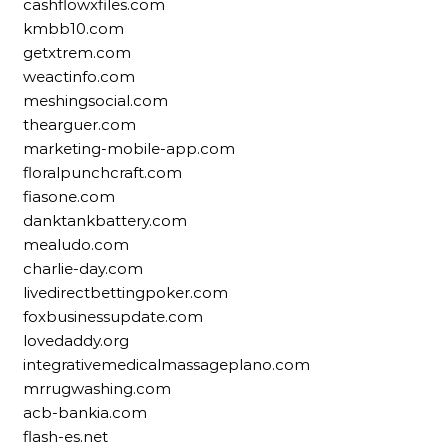
cashflowxfiles.com
kmbb10.com
getxtrem.com
weactinfo.com
meshingsocial.com
thearguer.com
marketing-mobile-app.com
floralpunchcraft.com
fiasone.com
danktankbattery.com
mealudo.com
charlie-day.com
livedirectbettingpoker.com
foxbusinessupdate.com
lovedaddy.org
integrativemedicalmassageplano.com
mrrugwashing.com
acb-bankia.com
flash-es.net