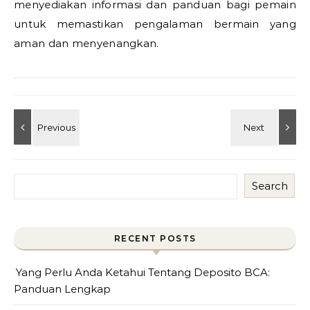
menyediakan informasi dan panduan bagi pemain
untuk memastikan pengalaman bermain yang
aman dan menyenangkan.
Search
RECENT POSTS
Yang Perlu Anda Ketahui Tentang Deposito BCA:
Panduan Lengkap