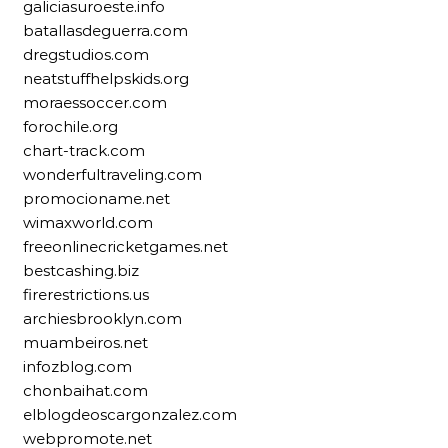
galiciasuroeste.info
batallasdeguerra.com
dregstudios.com
neatstuffhelpskids.org
moraessoccer.com
forochile.org
chart-track.com
wonderfultraveling.com
promocioname.net
wimaxworld.com
freeonlinecricketgames.net
bestcashing.biz
firerestrictions.us
archiesbrooklyn.com
muambeiros.net
infozblog.com
chonbaihat.com
elblogdeoscargonzalez.com
webpromote.net