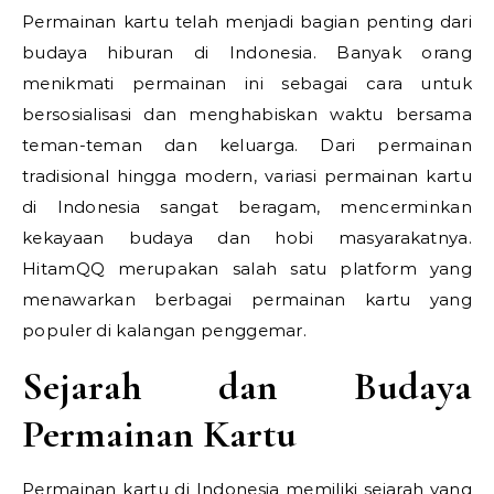
Permainan kartu telah menjadi bagian penting dari
budaya hiburan di Indonesia. Banyak orang
menikmati permainan ini sebagai cara untuk
bersosialisasi dan menghabiskan waktu bersama
teman-teman dan keluarga. Dari permainan
tradisional hingga modern, variasi permainan kartu
di Indonesia sangat beragam, mencerminkan
kekayaan budaya dan hobi masyarakatnya.
HitamQQ merupakan salah satu platform yang
menawarkan berbagai permainan kartu yang
populer di kalangan penggemar.
Sejarah dan Budaya
Permainan Kartu
Permainan kartu di Indonesia memiliki sejarah yang