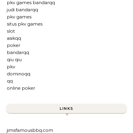
pkv games bandarqq
judi bandarqq
pkv games
situs pkv games
slot
asikqq
poker
bandarqq
qiu qiu
pkv
dominoqq
qq
online poker
LINKS
jimsfamousbbq.com