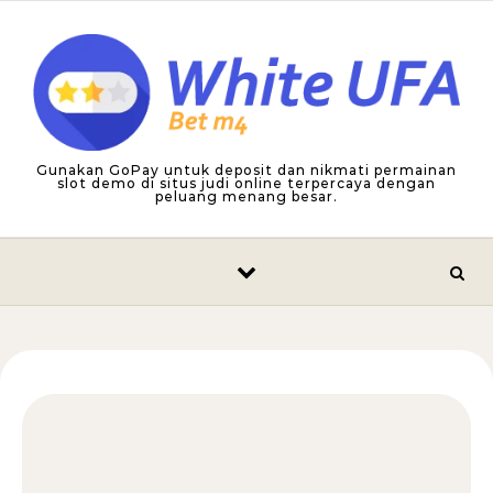
Skip to content
Gunakan GoPay untuk deposit dan nikmati permainan
slot demo di situs judi online terpercaya dengan
peluang menang besar.