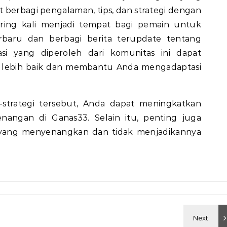
 berbagi pengalaman, tips, dan strategi dengan
sering kali menjadi tempat bagi pemain untuk
rbaru dan berbagi berita terupdate tentang
si yang diperoleh dari komunitas ini dapat
lebih baik dan membantu Anda mengadaptasi
strategi tersebut, Anda dapat meningkatkan
angan di Ganas33. Selain itu, penting juga
yang menyenangkan dan tidak menjadikannya