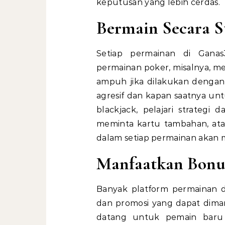
keputusan yang lebih cerdas.
Bermain Secara St
Setiap permainan di Ganas
permainan poker, misalnya, me
ampuh jika dilakukan dengan
agresif dan kapan saatnya unt
blackjack, pelajari strategi
meminta kartu tambahan, ata
dalam setiap permainan akan 
Manfaatkan Bonu
Banyak platform permainan 
dan promosi yang dapat diman
datang untuk pemain baru a