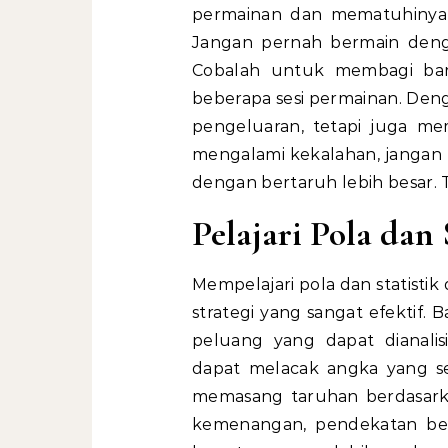
permainan dan mematuhinya 
Jangan pernah bermain den
Cobalah untuk membagi ban
beberapa sesi permainan. Deng
pengeluaran, tetapi juga m
mengalami kekalahan, jangan
dengan bertaruh lebih besar.
Pelajari Pola dan 
Mempelajari pola dan statisti
strategi yang sangat efektif
peluang yang dapat dianalis
dapat melacak angka yang 
memasang taruhan berdasarka
kemenangan, pendekatan be