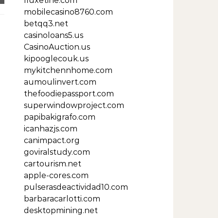
fluxetine.com
mobilecasino8760.com
betqq3.net
casinoloans5.us
CasinoAuction.us
kipooglecouk.us
mykitchennhome.com
aumoulinvert.com
thefoodiepassport.com
superwindowproject.com
papibakigrafo.com
icanhazjs.com
canimpact.org
goviralstudy.com
cartourism.net
apple-cores.com
pulserasdeactividad10.com
barbaracarlotti.com
desktopmining.net