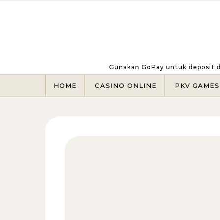
Skip to content
Gunakan GoPay untuk deposit da
HOME
CASINO ONLINE
PKV GAMES