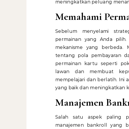
meningkatkan peluang menang
Memahami Perma
Sebelum menyelami strate
permainan yang Anda pilih. 
mekanisme yang berbeda. M
tentang pola pembayaran dan 
permainan kartu seperti p
lawan dan membuat keput
mempelajari dan berlatih. I
yang baik dan meningkatkan ke
Manajemen Bankro
Salah satu aspek paling 
manajemen bankroll yang ba