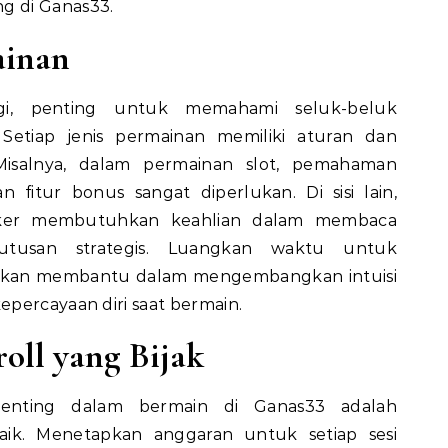
 di Ganas33.
inan
gi, penting untuk memahami seluk-beluk
Setiap jenis permainan memiliki aturan dan
isalnya, dalam permainan slot, pemahaman
fitur bonus sangat diperlukan. Di sisi lain,
oker membutuhkan keahlian dalam membaca
usan strategis. Luangkan waktu untuk
ni akan membantu dalam mengembangkan intuisi
percayaan diri saat bermain.
ll yang Bijak
penting dalam bermain di Ganas33 adalah
ik. Menetapkan anggaran untuk setiap sesi