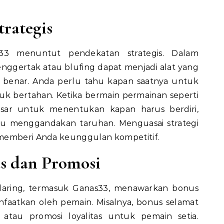
rategis
33 menuntut pendekatan strategis. Dalam
nggertak atau blufing dapat menjadi alat yang
 benar. Anda perlu tahu kapan saatnya untuk
uk bertahan. Ketika bermain permainan seperti
 dasar untuk menentukan kapan harus berdiri,
u menggandakan taruhan. Menguasai strategi
memberi Anda keunggulan kompetitif.
s dan Promosi
daring, termasuk Ganas33, menawarkan bonus
faatkan oleh pemain. Misalnya, bonus selamat
tau promosi loyalitas untuk pemain setia.