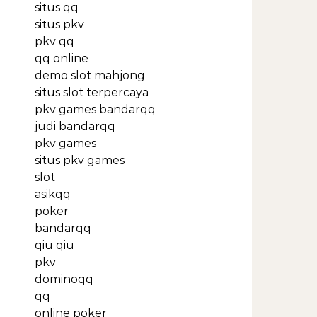
situs qq
situs pkv
pkv qq
qq online
demo slot mahjong
situs slot terpercaya
pkv games bandarqq
judi bandarqq
pkv games
situs pkv games
slot
asikqq
poker
bandarqq
qiu qiu
pkv
dominoqq
qq
online poker