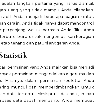
adalah langkah pertama yang harus diambil.
gan uang yang tidak mampu Anda hilangkan.
kroll Anda menjadi beberapa bagian untuk
an cara ini, Anda tidak hanya dapat mengontrol
emperpanjang waktu bermain Anda. Jika Anda
 terburu-buru untuk mengembalikan kerugian
 Tetap tenang dan patuhi anggaran Anda.
Statistik
k dari permainan yang Anda mainkan bisa menjadi
. Banyak permainan mengandalkan algoritma dan
is. Misalnya, dalam permainan roulette, Anda
sering muncul dan mempertimbangkan untuk
n data tersebut. Meskipun tidak ada jaminan
rbasis data dapat membantu Anda membuat