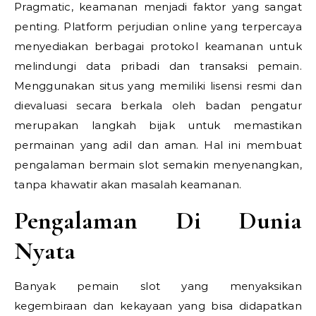
Pragmatic, keamanan menjadi faktor yang sangat
penting. Platform perjudian online yang terpercaya
menyediakan berbagai protokol keamanan untuk
melindungi data pribadi dan transaksi pemain.
Menggunakan situs yang memiliki lisensi resmi dan
dievaluasi secara berkala oleh badan pengatur
merupakan langkah bijak untuk memastikan
permainan yang adil dan aman. Hal ini membuat
pengalaman bermain slot semakin menyenangkan,
tanpa khawatir akan masalah keamanan.
Pengalaman Di Dunia
Nyata
Banyak pemain slot yang menyaksikan
kegembiraan dan kekayaan yang bisa didapatkan