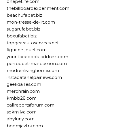
onepetlife.com
thebillboardexperiment.com
beachufabet.biz
mon-tresse-de-lit.com
sugarufabet.biz
boxufabet.biz
topgearautoservices.net
figurine-jouet.com
your-facebook-address.com
perroquet-ma-passion.com
modrenlivinghome.com
instadatahelpainews.com
geekdailies.com
merchrain.com
kmbb28.com
callreportsforum.com
sokmilya.com
abyluny.com
boomjavtrk.com