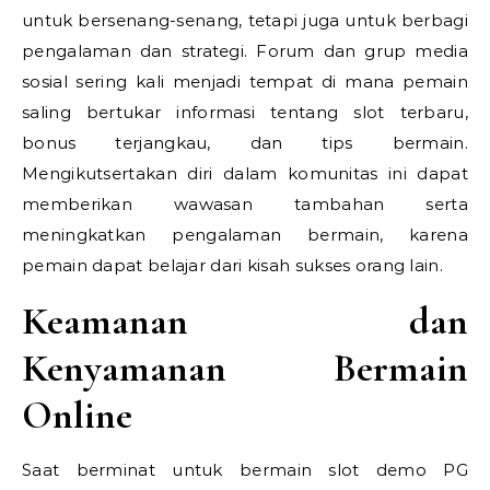
untuk bersenang-senang, tetapi juga untuk berbagi
pengalaman dan strategi. Forum dan grup media
sosial sering kali menjadi tempat di mana pemain
saling bertukar informasi tentang slot terbaru,
bonus terjangkau, dan tips bermain.
Mengikutsertakan diri dalam komunitas ini dapat
memberikan wawasan tambahan serta
meningkatkan pengalaman bermain, karena
pemain dapat belajar dari kisah sukses orang lain.
Keamanan dan
Kenyamanan Bermain
Online
Saat berminat untuk bermain slot demo PG