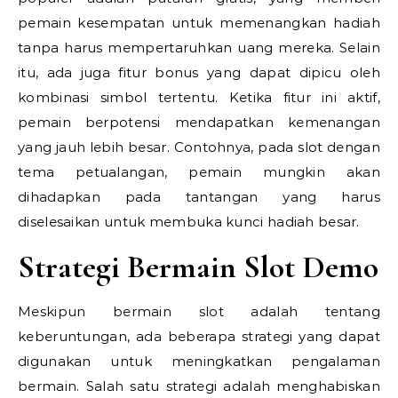
pemain kesempatan untuk memenangkan hadiah
tanpa harus mempertaruhkan uang mereka. Selain
itu, ada juga fitur bonus yang dapat dipicu oleh
kombinasi simbol tertentu. Ketika fitur ini aktif,
pemain berpotensi mendapatkan kemenangan
yang jauh lebih besar. Contohnya, pada slot dengan
tema petualangan, pemain mungkin akan
dihadapkan pada tantangan yang harus
diselesaikan untuk membuka kunci hadiah besar.
Strategi Bermain Slot Demo
Meskipun bermain slot adalah tentang
keberuntungan, ada beberapa strategi yang dapat
digunakan untuk meningkatkan pengalaman
bermain. Salah satu strategi adalah menghabiskan