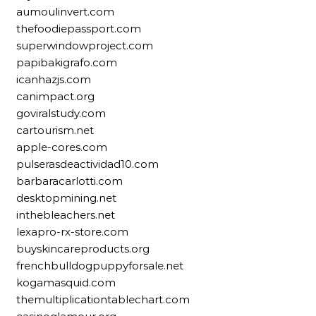
aumoulinvert.com
thefoodiepassport.com
superwindowproject.com
papibakigrafo.com
icanhazjs.com
canimpact.org
goviralstudy.com
cartourism.net
apple-cores.com
pulserasdeactividad10.com
barbaracarlotti.com
desktopmining.net
inthebleachers.net
lexapro-rx-store.com
buyskincareproducts.org
frenchbulldogpuppyforsale.net
kogamasquid.com
themultiplicationtablechart.com