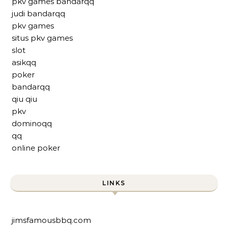
pkv games bandarqq
judi bandarqq
pkv games
situs pkv games
slot
asikqq
poker
bandarqq
qiu qiu
pkv
dominoqq
qq
online poker
LINKS
jimsfamousbbq.com