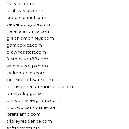
freealot.com
asahiweekly.com
supercleanut.com
bedandbicycle.com
heraldcalifornia.com
graphicmonkeys.com
gamepixies.com
drawneastart.com
fasthokislot88.com
safecasinotips.com
jackpotchips.com
proelitesoftware.com
allcustomercarenumbers.com
familyblogger.xyz
chrisjohnslawgroup.com
klub-vulcan-online.com
breitkamp.com
tripleyresidence.com
softtorrents.org