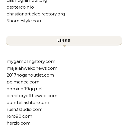
casinoglamour.org
dextercoin.io
christianarticledirectory.org
5homestyle.com
LINKS
mygamblingstory.com
majalahwekonews.com
2017hoganoutlet.com
pelmanec.com
domino99qq.net
directoryoftheweb.com
donttellashton.com
rush3studio.com
roro90.com
herzio.com