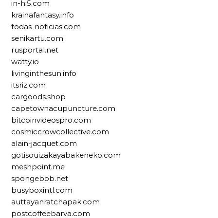
in-hi5.com
krainafantasy.info
todas-noticias.com
senikartu.com
rusportal.net
watty.io
livinginthesun.info
itsriz.com
cargoods.shop
capetownacupuncture.com
bitcoinvideospro.com
cosmiccrowcollective.com
alain-jacquet.com
gotisouizakayabakeneko.com
meshpoint.me
spongebob.net
busyboxintl.com
auttayanratchapak.com
postcoffeebarva.com