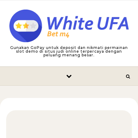
Skip to content
Gunakan GoPay untuk deposit dan nikmati permainan
slot demo di situs judi online terpercaya dengan
peluang menang besar.