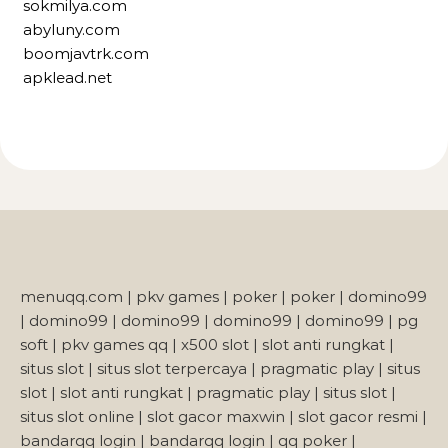
sokmilya.com
abyluny.com
boomjavtrk.com
apklead.net
menuqq.com
|
pkv games
|
poker
|
poker
|
domino99
|
domino99
|
domino99
|
domino99
|
domino99
|
pg
soft
|
pkv games qq
|
x500 slot
|
slot anti rungkat
|
situs slot
|
situs slot terpercaya
|
pragmatic play
|
situs
slot
|
slot anti rungkat
|
pragmatic play
|
situs slot
|
situs slot online
|
slot gacor maxwin
|
slot gacor resmi
|
bandarqq login
|
bandarqq login
|
qq poker
|