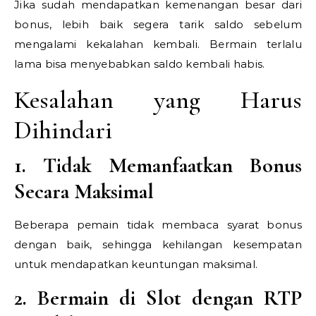
Jika sudah mendapatkan kemenangan besar dari
bonus, lebih baik segera tarik saldo sebelum
mengalami kekalahan kembali. Bermain terlalu
lama bisa menyebabkan saldo kembali habis.
Kesalahan yang Harus
Dihindari
1. Tidak Memanfaatkan Bonus
Secara Maksimal
Beberapa pemain tidak membaca syarat bonus
dengan baik, sehingga kehilangan kesempatan
untuk mendapatkan keuntungan maksimal.
2. Bermain di Slot dengan RTP