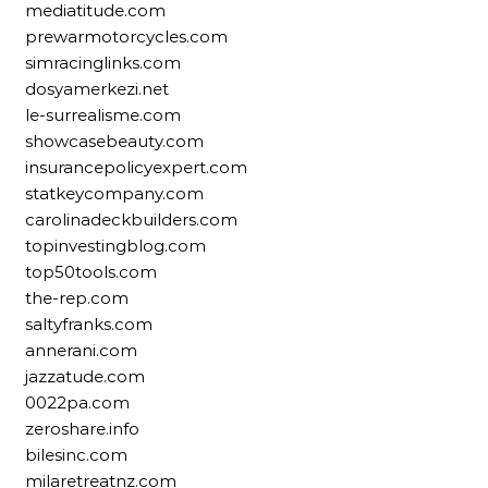
mediatitude.com
prewarmotorcycles.com
simracinglinks.com
dosyamerkezi.net
le-surrealisme.com
showcasebeauty.com
insurancepolicyexpert.com
statkeycompany.com
carolinadeckbuilders.com
topinvestingblog.com
top50tools.com
the-rep.com
saltyfranks.com
annerani.com
jazzatude.com
0022pa.com
zeroshare.info
bilesinc.com
milaretreatnz.com