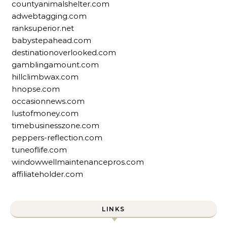
countyanimalshelter.com
adwebtagging.com
ranksuperior.net
babystepahead.com
destinationoverlooked.com
gamblingamount.com
hillclimbwax.com
hnopse.com
occasionnews.com
lustofmoney.com
timebusinesszone.com
peppers-reflection.com
tuneoflife.com
windowwellmaintenancepros.com
affiliateholder.com
LINKS