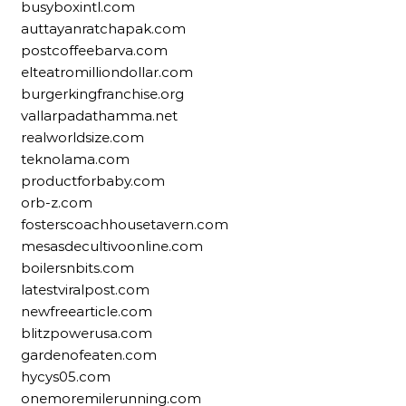
busyboxintl.com
auttayanratchapak.com
postcoffeebarva.com
elteatromilliondollar.com
burgerkingfranchise.org
vallarpadathamma.net
realworldsize.com
teknolama.com
productforbaby.com
orb-z.com
fosterscoachhousetavern.com
mesasdecultivoonline.com
boilersnbits.com
latestviralpost.com
newfreearticle.com
blitzpowerusa.com
gardenofeaten.com
hycys05.com
onemoremilerunning.com