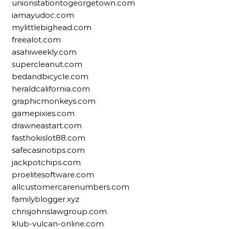
unionstationtogeorgetown.com
iamayudoc.com
mylittlebighead.com
freealot.com
asahiweekly.com
supercleanut.com
bedandbicycle.com
heraldcalifornia.com
graphicmonkeys.com
gamepixies.com
drawneastart.com
fasthokislot88.com
safecasinotips.com
jackpotchips.com
proelitesoftware.com
allcustomercarenumbers.com
familyblogger.xyz
chrisjohnslawgroup.com
klub-vulcan-online.com