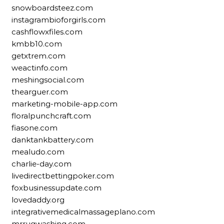
snowboardsteez.com
instagrambioforgirls.com
cashflowxfiles.com
kmbb10.com
getxtrem.com
weactinfo.com
meshingsocial.com
thearguer.com
marketing-mobile-app.com
floralpunchcraft.com
fiasone.com
danktankbattery.com
mealudo.com
charlie-day.com
livedirectbettingpoker.com
foxbusinessupdate.com
lovedaddy.org
integrativemedicalmassageplano.com
mrrugwashing.com