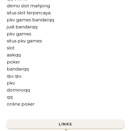
demo slot mahjong
situs slot terpercaya
pkv games bandarqq
judi bandarqq
pkv games
situs pkv games
slot
asikqq
poker
bandarqq
qiu qiu
pkv
dominoqq
qq
online poker
LINKS