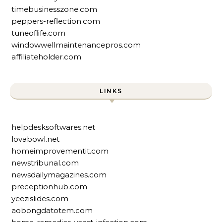
timebusinesszone.com
peppers-reflection.com
tuneoflife.com
windowwellmaintenancepros.com
affiliateholder.com
LINKS
helpdesksoftwares.net
lovabowl.net
homeimprovementit.com
newstribunal.com
newsdailymagazines.com
preceptionhub.com
yeezislides.com
aobongdatotem.com