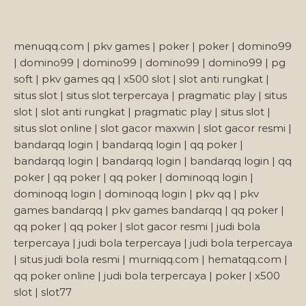
menuqq.com
|
pkv games
|
poker
|
poker
|
domino99
|
domino99
|
domino99
|
domino99
|
domino99
|
pg
soft
|
pkv games qq
|
x500 slot
|
slot anti rungkat
|
situs slot
|
situs slot terpercaya
|
pragmatic play
|
situs
slot
|
slot anti rungkat
|
pragmatic play
|
situs slot
|
situs slot online
|
slot gacor maxwin
|
slot gacor resmi
|
bandarqq login
|
bandarqq login
|
qq poker
|
bandarqq login
|
bandarqq login
|
bandarqq login
|
qq
poker
|
qq poker
|
qq poker
|
dominoqq login
|
dominoqq login
|
dominoqq login
|
pkv qq
|
pkv
games bandarqq
|
pkv games bandarqq
|
qq poker
|
qq poker
|
qq poker
|
slot gacor resmi
|
judi bola
terpercaya
|
judi bola terpercaya
|
judi bola terpercaya
|
situs judi bola resmi
|
murniqq.com
|
hematqq.com
|
qq poker online
|
judi bola terpercaya
|
poker
|
x500
slot
|
slot77