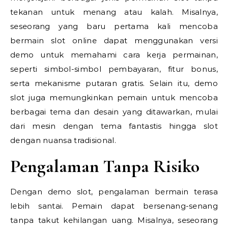
tekanan untuk menang atau kalah. Misalnya,
seseorang yang baru pertama kali mencoba
bermain slot online dapat menggunakan versi
demo untuk memahami cara kerja permainan,
seperti simbol-simbol pembayaran, fitur bonus,
serta mekanisme putaran gratis. Selain itu, demo
slot juga memungkinkan pemain untuk mencoba
berbagai tema dan desain yang ditawarkan, mulai
dari mesin dengan tema fantastis hingga slot
dengan nuansa tradisional.
Pengalaman Tanpa Risiko
Dengan demo slot, pengalaman bermain terasa
lebih santai. Pemain dapat bersenang-senang
tanpa takut kehilangan uang. Misalnya, seseorang