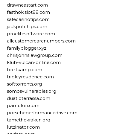
drawneastart.com
fasthokislot88.com
safecasinotips.com
jackpotchips.com
proelitesoftware.com
allcustomercarenumbers.com
familyblogger.xyz
chrisjohnslawgroup.com
klub-vulcan-online.com
breitkamp.com
tripleyresidence.com
softtorrents.org
somosvulnerables.org
duatloterrassa.com
pamufon.com
porscheperformancedrive.com
tamethekraken.org
lutzinator.com