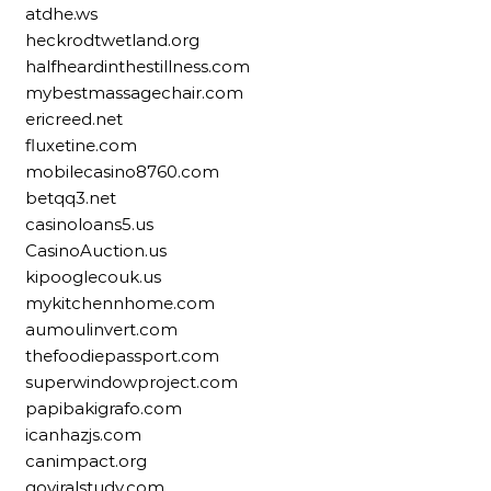
atdhe.ws
heckrodtwetland.org
halfheardinthestillness.com
mybestmassagechair.com
ericreed.net
fluxetine.com
mobilecasino8760.com
betqq3.net
casinoloans5.us
CasinoAuction.us
kipooglecouk.us
mykitchennhome.com
aumoulinvert.com
thefoodiepassport.com
superwindowproject.com
papibakigrafo.com
icanhazjs.com
canimpact.org
goviralstudy.com