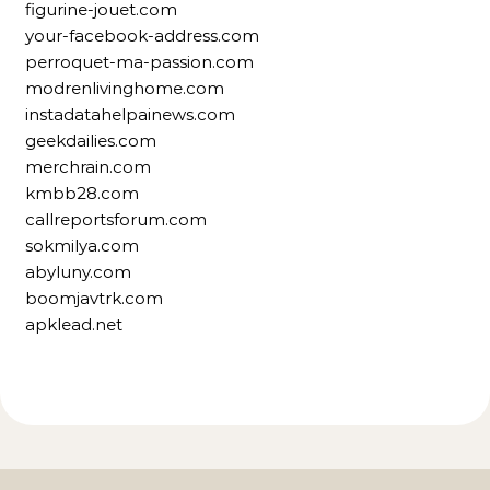
figurine-jouet.com
your-facebook-address.com
perroquet-ma-passion.com
modrenlivinghome.com
instadatahelpainews.com
geekdailies.com
merchrain.com
kmbb28.com
callreportsforum.com
sokmilya.com
abyluny.com
boomjavtrk.com
apklead.net