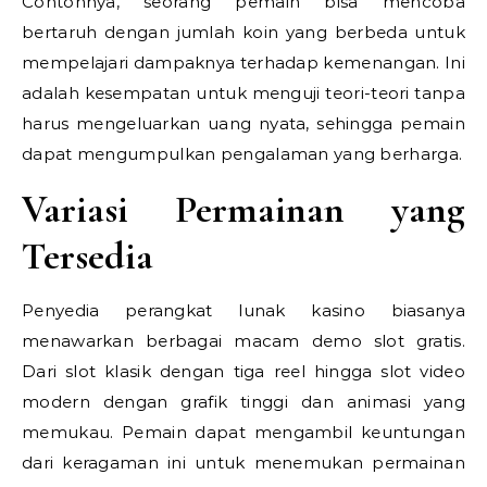
Contohnya, seorang pemain bisa mencoba
bertaruh dengan jumlah koin yang berbeda untuk
mempelajari dampaknya terhadap kemenangan. Ini
adalah kesempatan untuk menguji teori-teori tanpa
harus mengeluarkan uang nyata, sehingga pemain
dapat mengumpulkan pengalaman yang berharga.
Variasi Permainan yang
Tersedia
Penyedia perangkat lunak kasino biasanya
menawarkan berbagai macam demo slot gratis.
Dari slot klasik dengan tiga reel hingga slot video
modern dengan grafik tinggi dan animasi yang
memukau. Pemain dapat mengambil keuntungan
dari keragaman ini untuk menemukan permainan