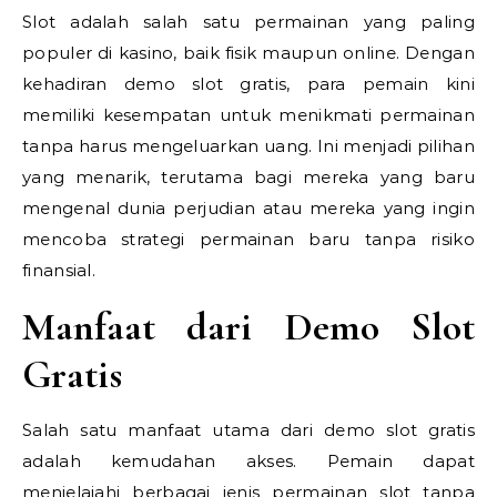
Slot adalah salah satu permainan yang paling
populer di kasino, baik fisik maupun online. Dengan
kehadiran demo slot gratis, para pemain kini
memiliki kesempatan untuk menikmati permainan
tanpa harus mengeluarkan uang. Ini menjadi pilihan
yang menarik, terutama bagi mereka yang baru
mengenal dunia perjudian atau mereka yang ingin
mencoba strategi permainan baru tanpa risiko
finansial.
Manfaat dari Demo Slot
Gratis
Salah satu manfaat utama dari demo slot gratis
adalah kemudahan akses. Pemain dapat
menjelajahi berbagai jenis permainan slot tanpa