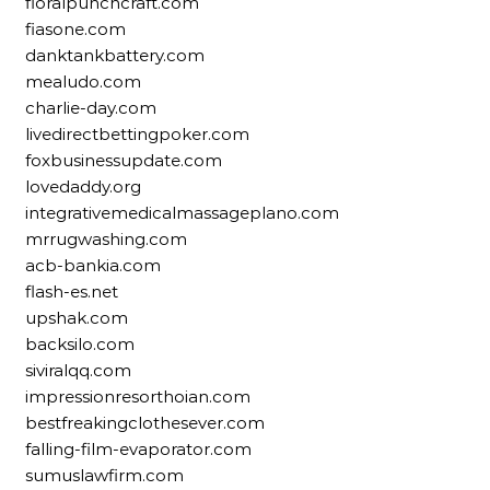
floralpunchcraft.com
fiasone.com
danktankbattery.com
mealudo.com
charlie-day.com
livedirectbettingpoker.com
foxbusinessupdate.com
lovedaddy.org
integrativemedicalmassageplano.com
mrrugwashing.com
acb-bankia.com
flash-es.net
upshak.com
backsilo.com
siviralqq.com
impressionresorthoian.com
bestfreakingclothesever.com
falling-film-evaporator.com
sumuslawfirm.com