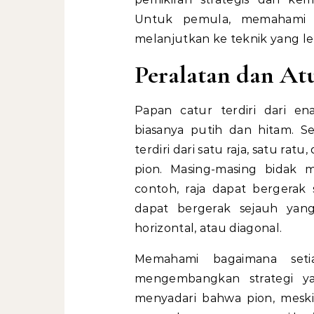
Untuk pemula, memahami d
melanjutkan ke teknik yang le
Peralatan dan At
Papan catur terdiri dari 
biasanya putih dan hitam. S
terdiri dari satu raja, satu ra
pion. Masing-masing bidak m
contoh, raja dapat bergerak
dapat bergerak sejauh yang 
horizontal, atau diagonal.
Memahami bagaimana seti
mengembangkan strategi ya
menyadari bahwa pion, meski