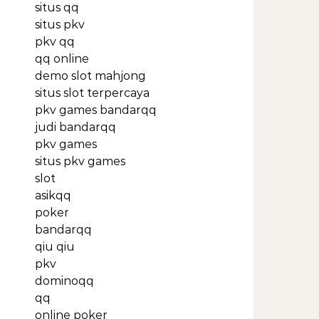
situs qq
situs pkv
pkv qq
qq online
demo slot mahjong
situs slot terpercaya
pkv games bandarqq
judi bandarqq
pkv games
situs pkv games
slot
asikqq
poker
bandarqq
qiu qiu
pkv
dominoqq
qq
online poker