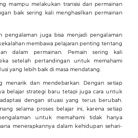
ng mampu melakukan transisi dari permainan
n baik sering kali menghasilkan permainan
h pengalaman juga bisa menjadi pengalaman
ap kekalahan membawa pelajaran penting tentang
kan dalam permainan. Pemain sering kali
reka setelah pertandingan untuk memahami
si yang lebih baik di masa mendatang.
ng menarik dan mendebarkan. Dengan setiap
 belajar strategi baru tetapi juga cara untuk
eradaptasi dengan situasi yang terus berubah.
ang selama proses belajar ini, karena setiap
 pengalaman untuk memahami tidak hanya
mana menerapkannya dalam kehidupan sehari-