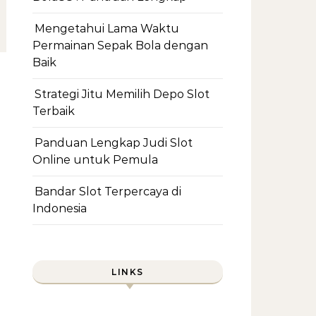
Mengetahui Lama Waktu
Permainan Sepak Bola dengan
Baik
Strategi Jitu Memilih Depo Slot
Terbaik
Panduan Lengkap Judi Slot
Online untuk Pemula
Bandar Slot Terpercaya di
Indonesia
LINKS