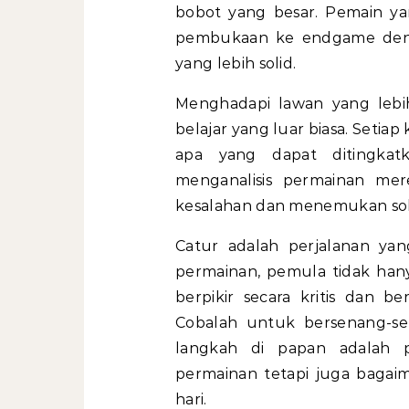
bobot yang besar. Pemain ya
pembukaan ke endgame denga
yang lebih solid.
Menghadapi lawan yang lebi
belajar yang luar biasa. Seti
apa yang dapat ditingkat
menganalisis permainan me
kesalahan dan menemukan solu
Catur adalah perjalanan ya
permainan, pemula tidak hanya
berpikir secara kritis dan b
Cobalah untuk bersenang-sen
langkah di papan adalah
permainan tetapi juga bagai
hari.