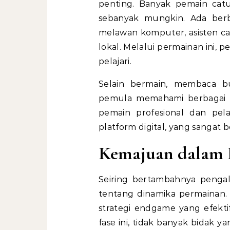
penting. Banyak pemain cat
sebanyak mungkin. Ada berb
melawan komputer, asisten c
lokal. Melalui permainan ini, 
pelajari.
Selain bermain, membaca 
pemula memahami berbagai te
pemain profesional dan pel
platform digital, yang sangat
Kemajuan dalam 
Seiring bertambahnya penga
tentang dinamika permainan.
strategi endgame yang efekti
fase ini, tidak banyak bidak y