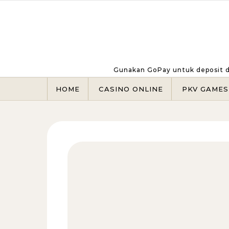
Skip to content
Gunakan GoPay untuk deposit da
HOME
CASINO ONLINE
PKV GAMES