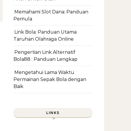
Memahami Slot Dana: Panduan
Pemula
Link Bola: Panduan Utama
Taruhan Olahraga Online
Pengertian Link Alternatif
Bola88 : Panduan Lengkap
Mengetahui Lama Waktu
Permainan Sepak Bola dengan
Baik
LINKS