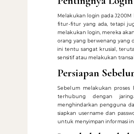
Pentingnya Login
Melakukan login pada J200M 
fitur-fitur yang ada, tetapi 
melakukan login, mereka akan
orang yang berwenang yang da
ini tentu sangat krusial, te
sensitif atau melakukan transak
Persiapan Sebelu
Sebelum melakukan proses l
terhubung dengan jaring
menghindarkan pengguna dari 
siapkan username dan passwo
untuk menyimpan informasi in