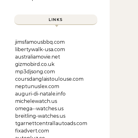
LINKS
jimsfamousbbq.com
libertywalk-usa.com
australiamovie.net
gizmobird.co.uk
mp3djsong.com
coursdanglaistoulouse.com
neptunuslex.com
auguri-di-natale.info
michelewatch.us
omega--watches.us
breitling-watches.us
tgarnettcentrallautoads.com
fixadvert.com