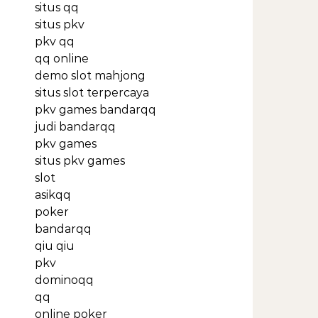
situs qq
situs pkv
pkv qq
qq online
demo slot mahjong
situs slot terpercaya
pkv games bandarqq
judi bandarqq
pkv games
situs pkv games
slot
asikqq
poker
bandarqq
qiu qiu
pkv
dominoqq
qq
online poker