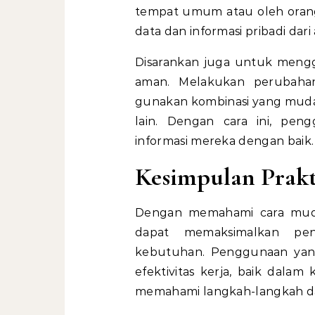
tempat umum atau oleh orang
data dan informasi pribadi dari 
Disarankan juga untuk mengg
aman. Melakukan perubahan
gunakan kombinasi yang mudah
lain. Dengan cara ini, pe
informasi mereka dengan baik.
Kesimpulan Prakt
Dengan memahami cara mud
dapat memaksimalkan pe
kebutuhan. Penggunaan yang 
efektivitas kerja, baik dalam
memahami langkah-langkah da