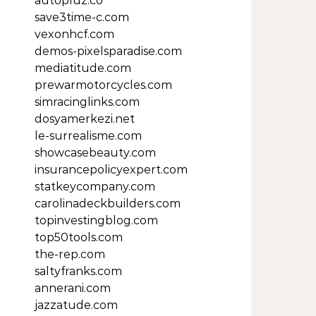
autopluz.co
save3time-c.com
vexonhcf.com
demos-pixelsparadise.com
mediatitude.com
prewarmotorcycles.com
simracinglinks.com
dosyamerkezi.net
le-surrealisme.com
showcasebeauty.com
insurancepolicyexpert.com
statkeycompany.com
carolinadeckbuilders.com
topinvestingblog.com
top50tools.com
the-rep.com
saltyfranks.com
annerani.com
jazzatude.com