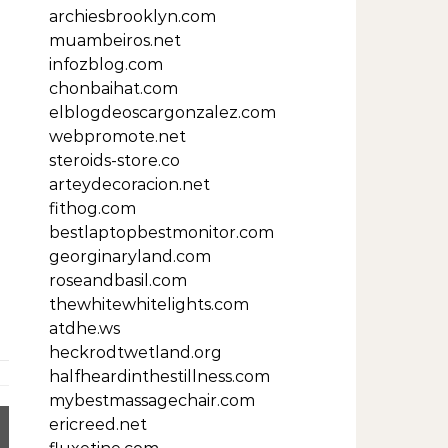
archiesbrooklyn.com
muambeiros.net
infozblog.com
chonbaihat.com
elblogdeoscargonzalez.com
webpromote.net
steroids-store.co
arteydecoracion.net
fithog.com
bestlaptopbestmonitor.com
georginaryland.com
roseandbasil.com
thewhitewhitelights.com
atdhe.ws
heckrodtwetland.org
halfheardinthestillness.com
mybestmassagechair.com
ericreed.net