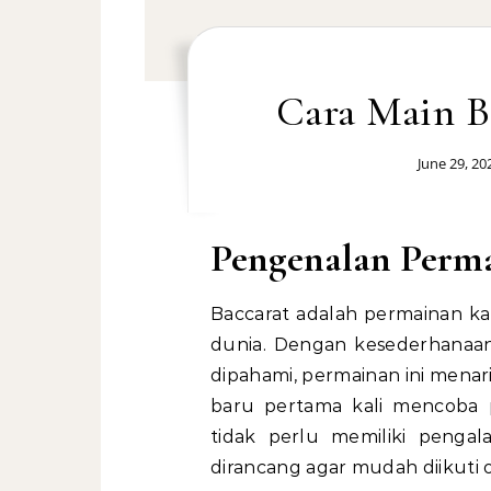
Cara Main B
June 29, 20
Pengenalan Perma
Baccarat adalah permainan kar
dunia. Dengan kesederhanaa
dipahami, permainan ini mena
baru pertama kali mencoba p
tidak perlu memiliki penga
dirancang agar mudah diikuti ol