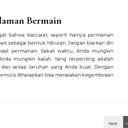
laman Bermain
gat bahwa baccarat, seperti halnya permainan
mati sebagai bentuk hiburan. Jangan biarkan diri
hasil permainan. Sekali waktu, Anda mungkin
Anda mungkin kalah. Yang terpenting adalah
dari setiap taruhan yang Anda buat. Dengan
 pemula diharapkan bisa merasakan kegembiraan