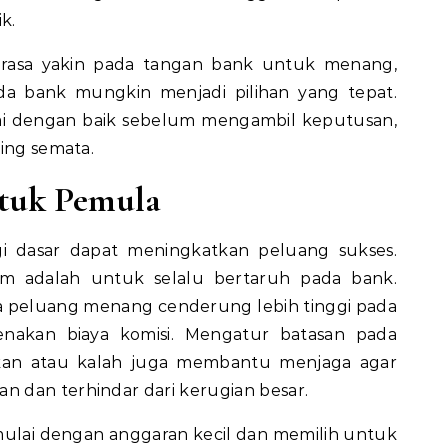
k.
erasa yakin pada tangan bank untuk menang,
 bank mungkin menjadi pilihan yang tepat.
i dengan baik sebelum mengambil keputusan,
ting semata.
ntuk Pemula
egi dasar dapat meningkatkan peluang sukses.
m adalah untuk selalu bertaruh pada bank.
a peluang menang cenderung lebih tinggi pada
nakan biaya komisi. Mengatur batasan pada
hkan atau kalah juga membantu menjaga agar
 dan terhindar dari kerugian besar.
ulai dengan anggaran kecil dan memilih untuk