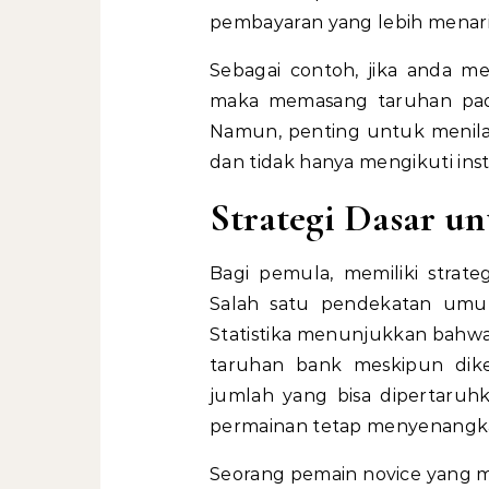
pembayaran yang lebih menari
Sebagai contoh, jika anda m
maka memasang taruhan pada
Namun, penting untuk menila
dan tidak hanya mengikuti ins
Strategi Dasar u
Bagi pemula, memiliki strat
Salah satu pendekatan umu
Statistika menunjukkan bahw
taruhan bank meskipun dike
jumlah yang bisa dipertaru
permainan tetap menyenangkan
Seorang pemain novice yang m