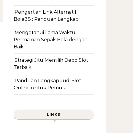
Pengertian Link Alternatif
Bola88 : Panduan Lengkap
Mengetahui Lama Waktu
Permainan Sepak Bola dengan
Baik
Strategi Jitu Memilih Depo Slot
Terbaik
Panduan Lengkap Judi Slot
Online untuk Pemula
LINKS