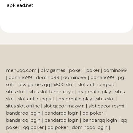
apklead.net
menuqq.com
|
pkv games
|
poker
|
poker
|
domino99
|
domino99
|
domino99
|
domino99
|
domino99
|
pg
soft
|
pkv games qq
|
x500 slot
|
slot anti rungkat
|
situs slot
|
situs slot terpercaya
|
pragmatic play
|
situs
slot
|
slot anti rungkat
|
pragmatic play
|
situs slot
|
situs slot online
|
slot gacor maxwin
|
slot gacor resmi
|
bandarqq login
|
bandarqq login
|
qq poker
|
bandarqq login
|
bandarqq login
|
bandarqq login
|
qq
poker
|
qq poker
|
qq poker
|
dominoqq login
|