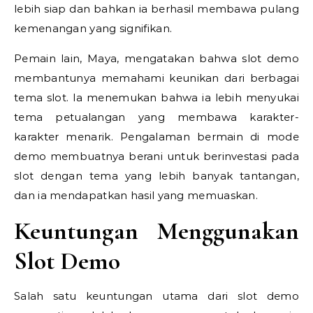
lebih siap dan bahkan ia berhasil membawa pulang
kemenangan yang signifikan.
Pemain lain, Maya, mengatakan bahwa slot demo
membantunya memahami keunikan dari berbagai
tema slot. Ia menemukan bahwa ia lebih menyukai
tema petualangan yang membawa karakter-
karakter menarik. Pengalaman bermain di mode
demo membuatnya berani untuk berinvestasi pada
slot dengan tema yang lebih banyak tantangan,
dan ia mendapatkan hasil yang memuaskan.
Keuntungan Menggunakan
Slot Demo
Salah satu keuntungan utama dari slot demo