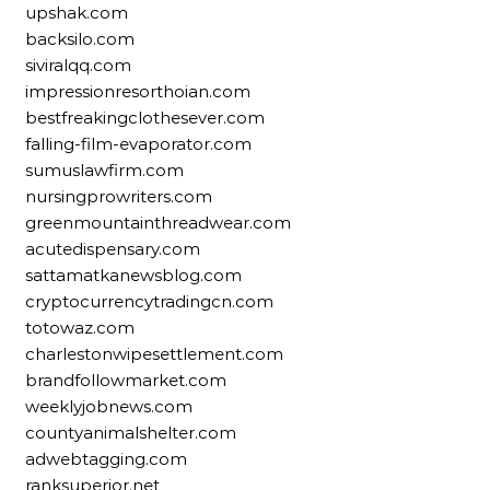
upshak.com
backsilo.com
siviralqq.com
impressionresorthoian.com
bestfreakingclothesever.com
falling-film-evaporator.com
sumuslawfirm.com
nursingprowriters.com
greenmountainthreadwear.com
acutedispensary.com
sattamatkanewsblog.com
cryptocurrencytradingcn.com
totowaz.com
charlestonwipesettlement.com
brandfollowmarket.com
weeklyjobnews.com
countyanimalshelter.com
adwebtagging.com
ranksuperior.net