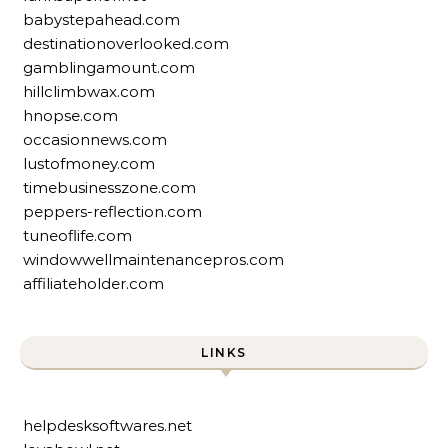
babystepahead.com
destinationoverlooked.com
gamblingamount.com
hillclimbwax.com
hnopse.com
occasionnews.com
lustofmoney.com
timebusinesszone.com
peppers-reflection.com
tuneoflife.com
windowwellmaintenancepros.com
affiliateholder.com
LINKS
helpdesksoftwares.net