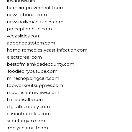
lovabowl.net
homeimprovementit.com
newstribunal.com
newsdailymagazines.com
preceptionhub.com
yeezislides.com
aobongdatotem.com
home-remedies-yeast-infection.com
electroreal.com
bestofmiami-dadecounty.com
ifoodieonyoutube.com
mineshoppingcart.com
topworkoutsupplies.com
mouthshutreviews.com
hirzadesalta.com
digitallifeopoly.com
casinobubbles.com
seputargym.com
impiyanamall.com