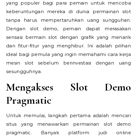
yang populer bagi para pemain untuk mencoba
keberuntungan mereka di dunia permainan slot
tanpa harus mempertaruhkan uang sungguhan.
Dengan slot demo, pemain dapat merasakan
sensasi bermain slot dengan grafik yang menarik
dan fitur-fitur yang menghibur. Ini adalah pilihan
ideal bagi pemula yang ingin memahami cara kerja
mesin slot sebelum berinvestasi dengan uang
sesungguhnya.
Mengakses Slot Demo
Pragmatic
Untuk memulai, langkah pertama adalah mencari
situs yang menawarkan permainan slot demo
pragmatic. Banyak platform judi online