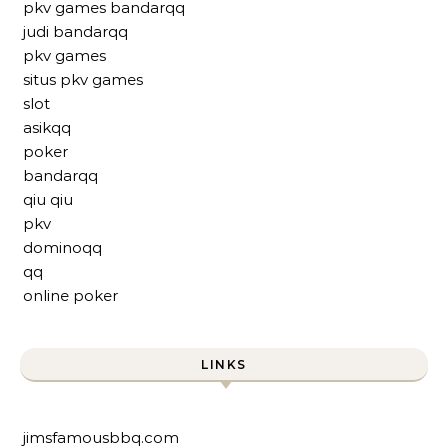
pkv games bandarqq
judi bandarqq
pkv games
situs pkv games
slot
asikqq
poker
bandarqq
qiu qiu
pkv
dominoqq
qq
online poker
LINKS
jimsfamousbbq.com