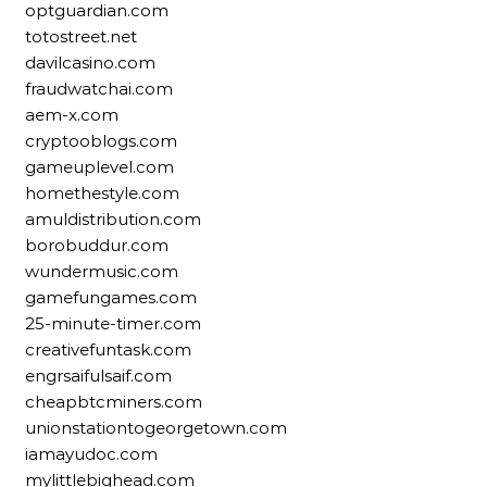
optguardian.com
totostreet.net
davilcasino.com
fraudwatchai.com
aem-x.com
cryptooblogs.com
gameuplevel.com
homethestyle.com
amuldistribution.com
borobuddur.com
wundermusic.com
gamefungames.com
25-minute-timer.com
creativefuntask.com
engrsaifulsaif.com
cheapbtcminers.com
unionstationtogeorgetown.com
iamayudoc.com
mylittlebighead.com