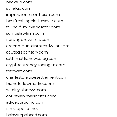
backsilo.com
siviralqq.com
impressionresorthoian.com
bestfreakingclothesever.com
falling-film-evaporator.com
sumuslawfirm.com
nursingprowriters.com
greenmountainthreadwear.com
acutedispensary.com
sattamatkanewsblog.com
cryptocurrencytradingcn.com
totowaz.com
charlestonwipesettlement.com
brandfollowmarket.com
weeklyjobnews.com
countyanimalshelter.com
adwebtagging.com
ranksuperior.net
babystepahead.com