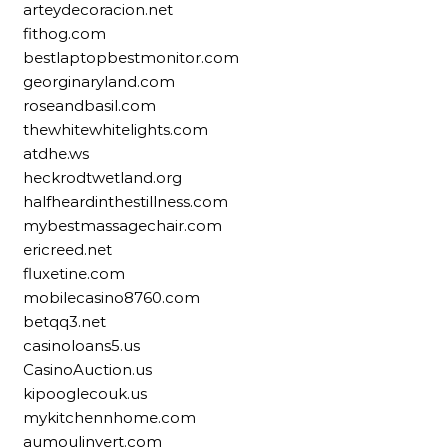
arteydecoracion.net
fithog.com
bestlaptopbestmonitor.com
georginaryland.com
roseandbasil.com
thewhitewhitelights.com
atdhe.ws
heckrodtwetland.org
halfheardinthestillness.com
mybestmassagechair.com
ericreed.net
fluxetine.com
mobilecasino8760.com
betqq3.net
casinoloans5.us
CasinoAuction.us
kipooglecouk.us
mykitchennhome.com
aumoulinvert.com