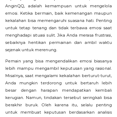
AnginQQ, adalah kemampuan untuk mengelola
emosi. Ketika bermain, baik kemenangan maupun
kekalahan bisa memengaruhi suasana hati. Penting
untuk tetap tenang dan tidak terbawa emosi saat
menghadapi situasi sulit. Jika Anda merasa frustrasi,
sebaiknya hentikan permainan dan ambil waktu
sejenak untuk merenung.
Pemain yang bisa mengendalikan emosi biasanya
lebih mampu mengambil keputusan yang rasional.
Misalnya, saat mengalami kekalahan berturut-turut,
Anda mungkin terdorong untuk bertaruh lebih
besar dengan harapan mendapatkan kembali
kerugian. Namun, tindakan tersebut seringkali bisa
berakhir buruk. Oleh karena itu, selalu penting
untuk membuat keputusan berdasarkan analisis