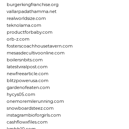
burgerkingfranchise.org
vallarpadathamma.net
realworldsize.com
teknolama.com
productforbaby.com
orb-z.com
fosterscoachhousetavern.com
mesasdecultivoonline.com
boilersnbits.com
latestviralpost.com
newfreearticle.com
blitzpowerusa.com
gardenofeaten.com
hycys05.com
onemoremilerunning.com
snowboardsteez.com
instagrambioforgirls.com
cashflowxfiles.com
kmbb10.com