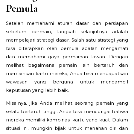
Pemula
Setelah memahami aturan dasar dan persiapan
sebelum bermain, langkah selanjutnya adalah
mempelajari strategi dasar. Salah satu strategi yang
bisa diterapkan oleh pemula adalah mengamati
dan memahami gaya permainan lawan. Dengan
melihat bagaimana pemain lain bertaruh dan
memainkan kartu mereka, Anda bisa mendapatkan
wawasan yang berguna untuk mengambil
keputusan yang lebih baik.
Misalnya, jika Anda melihat seorang pemain yang
selalu bertaruh tinggi, Anda bisa mencurigai bahwa
mereka memiliki kombinasi kartu yang kuat. Dalam
situasi ini, mungkin bijak untuk menahan diri dan