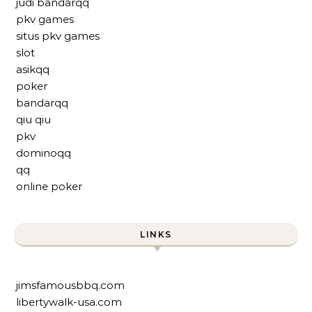
judi bandarqq
pkv games
situs pkv games
slot
asikqq
poker
bandarqq
qiu qiu
pkv
dominoqq
qq
online poker
LINKS
jimsfamousbbq.com
libertywalk-usa.com