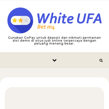
Skip to content
Gunakan GoPay untuk deposit dan nikmati permainan
slot demo di situs judi online terpercaya dengan
peluang menang besar.