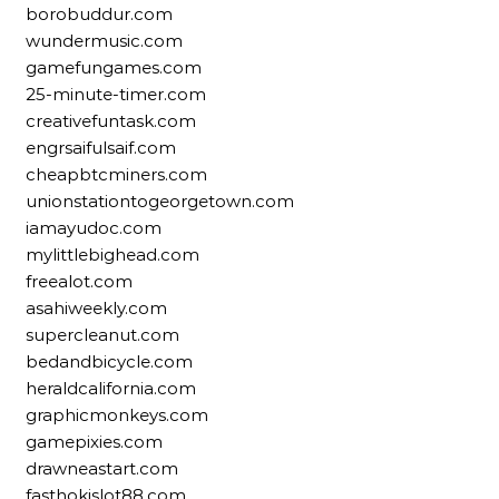
borobuddur.com
wundermusic.com
gamefungames.com
25-minute-timer.com
creativefuntask.com
engrsaifulsaif.com
cheapbtcminers.com
unionstationtogeorgetown.com
iamayudoc.com
mylittlebighead.com
freealot.com
asahiweekly.com
supercleanut.com
bedandbicycle.com
heraldcalifornia.com
graphicmonkeys.com
gamepixies.com
drawneastart.com
fasthokislot88.com