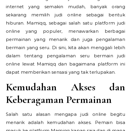
internet yang semakin mudah, banyak orang
sekarang memilih judi online sebagai bentuk
hiburan. Mamiqq, sebagai salah satu platform judi
online yang populer, menawarkan berbagai
permainan yang menarik dan juga pengalaman
bermain yang seru. Di sini, kita akan menggali lebih
dalam tentang pengalaman seru bermain judi
online lewat Mamiqq dan bagaimana platform ini
dapat memberikan sensasi yang tak terlupakan.
Kemudahan Akses dan
Keberagaman Permainan
Salah satu alasan mengapa judi online begitu
menarik adalah kemudahan akses. Pemain bisa
masuk ke platform Mamiqq kapan saja dan di mana