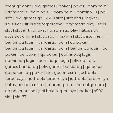
menuqq.com
|
pkv games
|
poker
|
poker
|
domino99
|
domino99
|
domino99
|
domino99
|
domino99
|
pg
soft
|
pkv games qq
|
x500 slot
|
slot anti rungkat
|
situs slot
|
situs slot terpercaya
|
pragmatic play
|
situs
slot
|
slot anti rungkat
|
pragmatic play
|
situs slot
|
situs slot online
|
slot gacor maxwin
|
slot gacor resmi
|
bandarqq login
|
bandarqq login
|
qq poker
|
bandarqq login
|
bandarqq login
|
bandarqq login
|
qq
poker
|
qq poker
|
qq poker
|
dominoqq login
|
dominoqq login
|
dominoqq login
|
pkv qq
|
pkv
games bandarqq
|
pkv games bandarqq
|
qq poker
|
qq poker
|
qq poker
|
slot gacor resmi
|
judi bola
terpercaya
|
judi bola terpercaya
|
judi bola terpercaya
|
situs judi bola resmi
|
murniqq.com
|
hematqq.com
|
qq poker online
|
judi bola terpercaya
|
poker
|
x500
slot
|
slot77