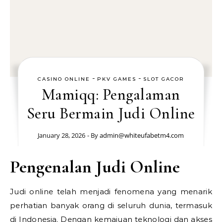
-
-
CASINO ONLINE
PKV GAMES
SLOT GACOR
Mamiqq: Pengalaman
Seru Bermain Judi Online
January 28, 2026
- By
admin@whiteufabetm4.com
Pengenalan Judi Online
Judi online telah menjadi fenomena yang menarik
perhatian banyak orang di seluruh dunia, termasuk
di Indonesia. Dengan kemajuan teknologi dan akses