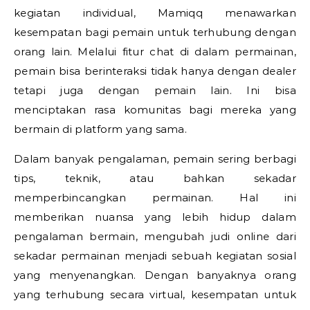
kegiatan individual, Mamiqq menawarkan
kesempatan bagi pemain untuk terhubung dengan
orang lain. Melalui fitur chat di dalam permainan,
pemain bisa berinteraksi tidak hanya dengan dealer
tetapi juga dengan pemain lain. Ini bisa
menciptakan rasa komunitas bagi mereka yang
bermain di platform yang sama.
Dalam banyak pengalaman, pemain sering berbagi
tips, teknik, atau bahkan sekadar
memperbincangkan permainan. Hal ini
memberikan nuansa yang lebih hidup dalam
pengalaman bermain, mengubah judi online dari
sekadar permainan menjadi sebuah kegiatan sosial
yang menyenangkan. Dengan banyaknya orang
yang terhubung secara virtual, kesempatan untuk