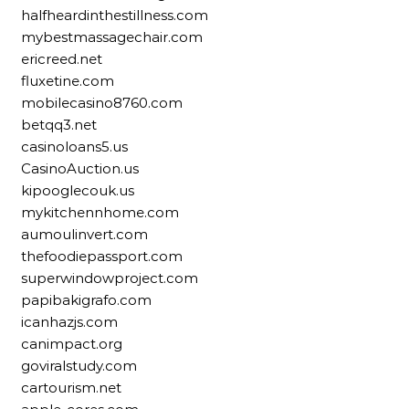
halfheardinthestillness.com
mybestmassagechair.com
ericreed.net
fluxetine.com
mobilecasino8760.com
betqq3.net
casinoloans5.us
CasinoAuction.us
kipooglecouk.us
mykitchennhome.com
aumoulinvert.com
thefoodiepassport.com
superwindowproject.com
papibakigrafo.com
icanhazjs.com
canimpact.org
goviralstudy.com
cartourism.net