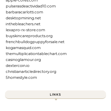
apple-cores.com
pulserasdeactividad10.com
barbaracarlotti.com
desktopmining.net
inthebleachers.net
lexapro-rx-store.com
buyskincareproducts.org
frenchbulldogpuppyforsale.net
kogamasquid.com
themultiplicationtablechart.com
casinoglamour.org
dextercoin.io
christianarticledirectory.org
5homestyle.com
LINKS