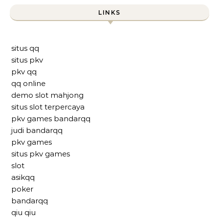
LINKS
situs qq
situs pkv
pkv qq
qq online
demo slot mahjong
situs slot terpercaya
pkv games bandarqq
judi bandarqq
pkv games
situs pkv games
slot
asikqq
poker
bandarqq
qiu qiu